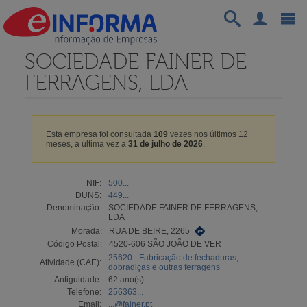
SOCIEDADE FAINER DE
FERRAGENS, LDA
Esta empresa foi consultada
109
vezes nos últimos 12
meses, a última vez a
31 de julho de 2026
.
NIF:
500...
DUNS:
449...
Denominação:
SOCIEDADE FAINER DE FERRAGENS,
LDA
Morada:
RUA DE BEIRE, 2265
Código Postal:
4520-606 SÃO JOÃO DE VER
25620 - Fabricação de fechaduras,
Atividade (CAE):
dobradiças e outras ferragens
Antiguidade:
62 ano(s)
Telefone:
256363...
Email:
...@fainer.pt