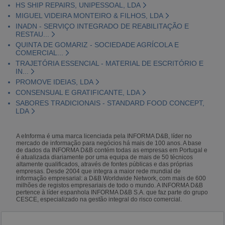
HS SHIP REPAIRS, UNIPESSOAL, LDA
MIGUEL VIDEIRA MONTEIRO & FILHOS, LDA
INADN - SERVIÇO INTEGRADO DE REABILITAÇÃO E
RESTAU...
QUINTA DE GOMARIZ - SOCIEDADE AGRÍCOLA E
COMERCIAL...
TRAJETÓRIA ESSENCIAL - MATERIAL DE ESCRITÓRIO E
IN...
PROMOVE IDEIAS, LDA
CONSENSUAL E GRATIFICANTE, LDA
SABORES TRADICIONAIS - STANDARD FOOD CONCEPT,
LDA
A eInforma é uma marca licenciada pela INFORMA D&B, líder no
mercado de informação para negócios há mais de 100 anos. A base
de dados da INFORMA D&B contém todas as empresas em Portugal e
é atualizada diariamente por uma equipa de mais de 50 técnicos
altamente qualificados, através de fontes públicas e das próprias
empresas. Desde 2004 que integra a maior rede mundial de
informação empresarial: a D&B Worldwide Network, com mais de 600
milhões de registos empresariais de todo o mundo. A INFORMA D&B
pertence à líder espanhola INFORMA D&B S.A. que faz parte do grupo
CESCE, especializado na gestão integral do risco comercial.