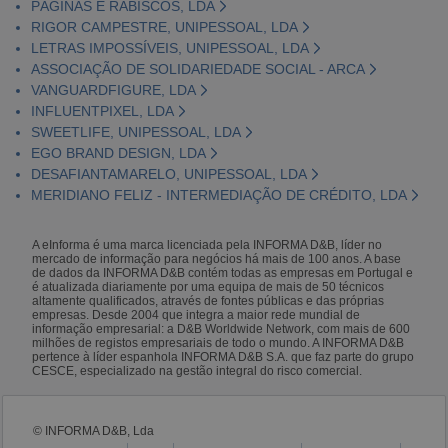
PÁGINAS E RABISCOS, LDA
RIGOR CAMPESTRE, UNIPESSOAL, LDA
LETRAS IMPOSSÍVEIS, UNIPESSOAL, LDA
ASSOCIAÇÃO DE SOLIDARIEDADE SOCIAL - ARCA
VANGUARDFIGURE, LDA
INFLUENTPIXEL, LDA
SWEETLIFE, UNIPESSOAL, LDA
EGO BRAND DESIGN, LDA
DESAFIANTAMARELO, UNIPESSOAL, LDA
MERIDIANO FELIZ - INTERMEDIAÇÃO DE CRÉDITO, LDA
A eInforma é uma marca licenciada pela INFORMA D&B, líder no
mercado de informação para negócios há mais de 100 anos. A base
de dados da INFORMA D&B contém todas as empresas em Portugal e
é atualizada diariamente por uma equipa de mais de 50 técnicos
altamente qualificados, através de fontes públicas e das próprias
empresas. Desde 2004 que integra a maior rede mundial de
informação empresarial: a D&B Worldwide Network, com mais de 600
milhões de registos empresariais de todo o mundo. A INFORMA D&B
pertence à líder espanhola INFORMA D&B S.A. que faz parte do grupo
CESCE, especializado na gestão integral do risco comercial.
© INFORMA D&B, Lda