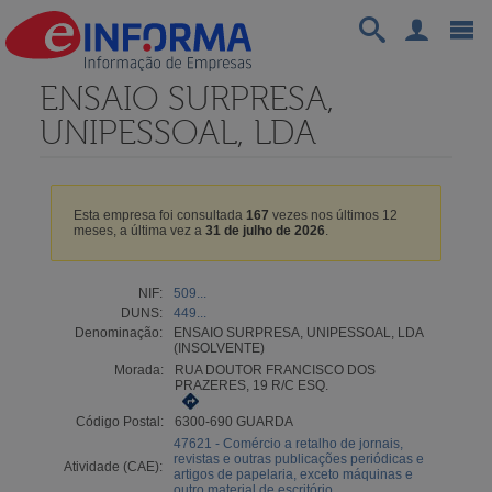
ENSAIO SURPRESA,
UNIPESSOAL, LDA
Esta empresa foi consultada
167
vezes nos últimos 12
meses, a última vez a
31 de julho de 2026
.
NIF:
509...
DUNS:
449...
Denominação:
ENSAIO SURPRESA, UNIPESSOAL, LDA
(INSOLVENTE)
Morada:
RUA DOUTOR FRANCISCO DOS
PRAZERES, 19 R/C ESQ.
Código Postal:
6300-690 GUARDA
47621 - Comércio a retalho de jornais,
revistas e outras publicações periódicas e
Atividade (CAE):
artigos de papelaria, exceto máquinas e
outro material de escritório