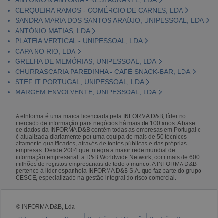
CERQUEIRA RAMOS - COMÉRCIO DE CARNES, LDA
SANDRA MARIA DOS SANTOS ARAÚJO, UNIPESSOAL, LDA
ANTÓNIO MATIAS, LDA
PLATEIA VERTICAL - UNIPESSOAL, LDA
CAPA NO RIO, LDA
GRELHA DE MEMÓRIAS, UNIPESSOAL, LDA
CHURRASCARIA PAREDINHA - CAFÉ SNACK-BAR, LDA
STEF IT PORTUGAL, UNIPESSOAL, LDA
MARGEM ENVOLVENTE, UNIPESSOAL, LDA
A eInforma é uma marca licenciada pela INFORMA D&B, líder no
mercado de informação para negócios há mais de 100 anos. A base
de dados da INFORMA D&B contém todas as empresas em Portugal e
é atualizada diariamente por uma equipa de mais de 50 técnicos
altamente qualificados, através de fontes públicas e das próprias
empresas. Desde 2004 que integra a maior rede mundial de
informação empresarial: a D&B Worldwide Network, com mais de 600
milhões de registos empresariais de todo o mundo. A INFORMA D&B
pertence à líder espanhola INFORMA D&B S.A. que faz parte do grupo
CESCE, especializado na gestão integral do risco comercial.
© INFORMA D&B, Lda