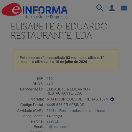
ELISABETE & EDUARDO -
RESTAURANTE, LDA
Esta empresa foi consultada
83
vezes nos últimos 12
meses, a última vez a
10 de julho de 2026
.
NIF:
510...
DUNS:
449...
Denominação:
ELISABETE & EDUARDO -
RESTAURANTE, LDA
Morada:
RUA RODRIGUES DE FREITAS, 1574
Código Postal:
4445-636 ERMESINDE
Atividade (CAE):
56111 - Restaurantes tipo tradicional
Antiguidade:
14 ano(s)
Telefone:
229711...
Email:
...@mail.com
Balanço