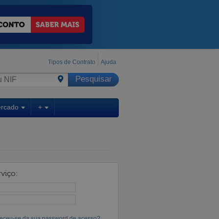
Tipos de Contrato
Ajuda
ercado
+
viço:
eceu-se da sua password de acesso?