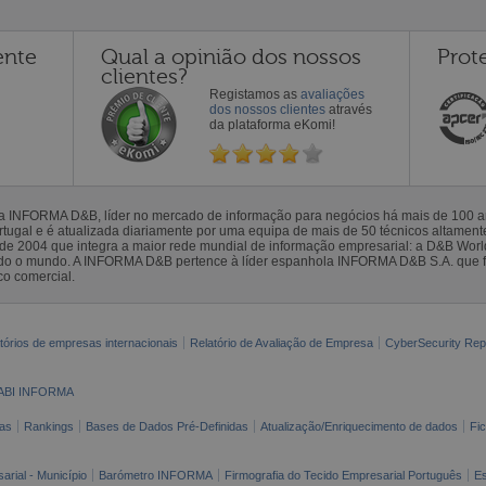
ente
Qual a opinião dos nossos
Prot
clientes?
Registamos as
avaliações
dos nossos clientes
através
da plataforma eKomi!
la INFORMA D&B, líder no mercado de informação para negócios há mais de 100
gal e é atualizada diariamente por uma equipa de mais de 50 técnicos altamente 
sde 2004 que integra a maior rede mundial de informação empresarial: a D&B Wor
todo o mundo. A INFORMA D&B pertence à líder espanhola INFORMA D&B S.A. que 
co comercial.
tórios de empresas internacionais
Relatório de Avaliação de Empresa
CyberSecurity Rep
ABI INFORMA
as
Rankings
Bases de Dados Pré-Definidas
Atualização/Enriquecimento de dados
Fi
arial - Município
Barómetro INFORMA
Firmografia do Tecido Empresarial Português
Es