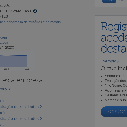
, S.A.
CO DA GAMA, 7660
INTES
cio por grosso de minérios e de metais
Regis
aceda
.com
a.com
dest
24, 2023)
Exemplo
O que incl
2024
2025
Semáforo do R
a esta empresa
Evolução das 
NIF, Nome, Co
ency
Acionistas e 
Gestores e re
Marcas e publ
o
tração de resultados
Relatóri
os
tração de resultados
o