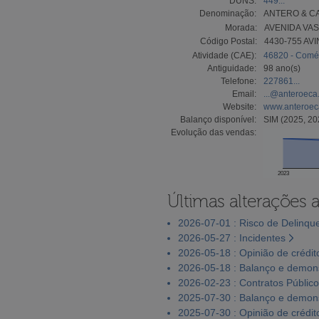
DUNS:
449...
Denominação:
ANTERO & CA.
Morada:
AVENIDA VAS
Código Postal:
4430-755 AV
Atividade (CAE):
46820 - Comér
Antiguidade:
98 ano(s)
Telefone:
227861...
Email:
...@anteroeca
Website:
www.anteroec
Balanço disponível:
SIM (2025, 20
Evolução das vendas:
2023
Últimas alterações 
2026-07-01 : Risco de Delinqu
2026-05-27 : Incidentes
2026-05-18 : Opinião de crédit
2026-05-18 : Balanço e demons
2026-02-23 : Contratos Públic
2025-07-30 : Balanço e demons
2025-07-30 : Opinião de crédit