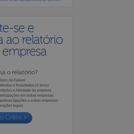
te-se e
 ao relatório
a empresa
ui o relatório?
isco de Failure
Vendas e Resultados (3 anos)
ntactos e Atividade da empresa
Participações em outras empresas
spetivas ligações a outras empresas
icações legais
o Grátis »