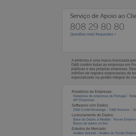
Serviço de Apoio ao Cli
808 29 80 80
Questões mais frequentes >
A eInforma é uma marca licenciada pe
D&B contém todas as empresas em Portu
públicas e das próprias empresas. De
milhões de registos empresariais de 
especializado na gestão integral do ris
Relatórios de Empresas:
Relatórios de empresas de Portugal
Rela
API Empresas
Softwares com Dados:
D&B Credit Advantage
D&B Hoovers
S
Licenciamento de Dados:
Base de Dados à Medida
Novas Empres
Bases de dados on-line
Estudos de Mercado:
Análise Setorial
Análise do Tecido Empres