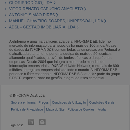
GLORIPRODÍGIO, LDA
VITOR RENATO CAPUCHO ANACLETO
ANTÓNIO SIMÃO PIRES
MANUEL CHAVEIRO SOARES, UNIPESSOAL, LDA
ADSL - GESTÃO IMOBILIÁRIA, LDA
A eInforma é uma marca licenciada pela INFORMA D&B, líder no
mercado de informação para negócios há mais de 100 anos. A base
de dados da INFORMA D&B contém todas as empresas em Portugal e
é atualizada diariamente por uma equipa de mais de 50 técnicos
altamente qualificados, através de fontes públicas e das próprias
empresas. Desde 2004 que integra a maior rede mundial de
informação empresarial: a D&B Worldwide Network, com mais de 600
milhões de registos empresariais de todo o mundo. A INFORMA D&B
pertence à líder espanhola INFORMA D&B S.A. que faz parte do grupo
CESCE, especializado na gestão integral do risco comercial.
© INFORMA D&B, Lda
Sobre a eInforma
Preços
Condições de Utilização
Condições Gerais
Política de Privacidade
Mapa do Site
Política de Cookies
Ajuda
Siga-nos: