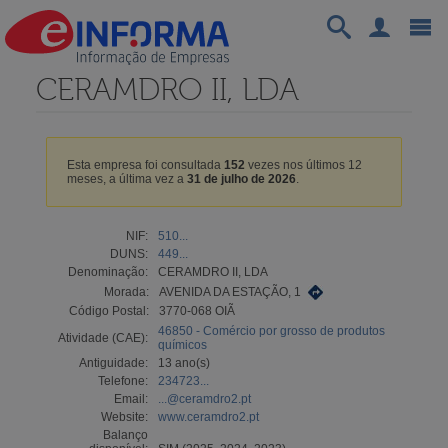
CERAMDRO II, LDA
Esta empresa foi consultada
152
vezes nos últimos 12
meses, a última vez a
31 de julho de 2026
.
NIF:
510...
DUNS:
449...
Denominação:
CERAMDRO II, LDA
Morada:
AVENIDA DA ESTAÇÃO, 1
Código Postal:
3770-068 OIÃ
46850 - Comércio por grosso de produtos
Atividade (CAE):
químicos
Antiguidade:
13 ano(s)
Telefone:
234723...
Email:
...@ceramdro2.pt
Website:
www.ceramdro2.pt
Balanço