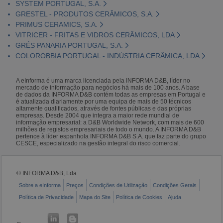
SYSTEM PORTUGAL, S.A.
GRESTEL - PRODUTOS CERÂMICOS, S.A.
PRIMUS CERAMICS, S.A.
VITRICER - FRITAS E VIDROS CERÂMICOS, LDA
GRÉS PANARIA PORTUGAL, S.A.
COLOROBBIA PORTUGAL - INDÚSTRIA CERÂMICA, LDA
A eInforma é uma marca licenciada pela INFORMA D&B, líder no
mercado de informação para negócios há mais de 100 anos. A base
de dados da INFORMA D&B contém todas as empresas em Portugal e
é atualizada diariamente por uma equipa de mais de 50 técnicos
altamente qualificados, através de fontes públicas e das próprias
empresas. Desde 2004 que integra a maior rede mundial de
informação empresarial: a D&B Worldwide Network, com mais de 600
milhões de registos empresariais de todo o mundo. A INFORMA D&B
pertence à líder espanhola INFORMA D&B S.A. que faz parte do grupo
CESCE, especializado na gestão integral do risco comercial.
© INFORMA D&B, Lda
Sobre a eInforma
Preços
Condições de Utilização
Condições Gerais
Política de Privacidade
Mapa do Site
Política de Cookies
Ajuda