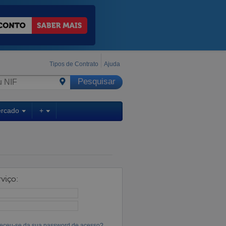
Tipos de Contrato
Ajuda
ercado
+
viço:
eceu-se da sua password de acesso?