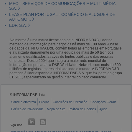
MEO - SERVIÇOS DE COMUNICAÇÕES E MULTIMÉDIA,
S.A.
LEASE PLAN PORTUGAL - COMÉRCIO E ALUGUER DE
AUTOMÓ...
EDP, S.A.
A eInforma é uma marca licenciada pela INFORMA D&B, líder no
mercado de informação para negócios há mais de 100 anos. A base
de dados da INFORMA D&B contém todas as empresas em Portugal e
é atualizada diariamente por uma equipa de mais de 50 técnicos
altamente qualificados, através de fontes públicas e das próprias
empresas. Desde 2004 que integra a maior rede mundial de
informação empresarial: a D&B Worldwide Network, com mais de 600
milhões de registos empresariais de todo o mundo. A INFORMA D&B
pertence à líder espanhola INFORMA D&B S.A. que faz parte do grupo
CESCE, especializado na gestão integral do risco comercial.
© INFORMA D&B, Lda
Sobre a eInforma
Preços
Condições de Utilização
Condições Gerais
Política de Privacidade
Mapa do Site
Política de Cookies
Ajuda
Siga-nos:
Informação aos Titulares de dados pessoais que constam na Base de