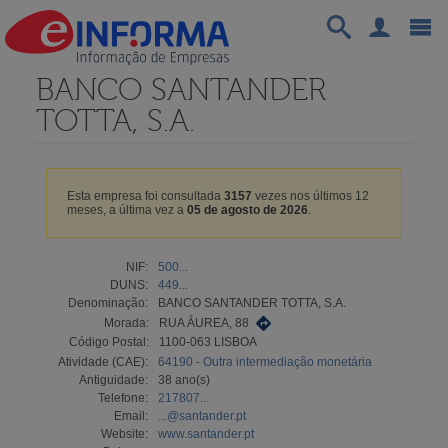
BANCO SANTANDER
TOTTA, S.A.
Esta empresa foi consultada
3157
vezes nos últimos 12
meses, a última vez a
05 de agosto de 2026
.
NIF:
500...
DUNS:
449...
Denominação:
BANCO SANTANDER TOTTA, S.A.
Morada:
RUA ÁUREA, 88
Código Postal:
1100-063 LISBOA
Atividade (CAE):
64190 - Outra intermediação monetária
Antiguidade:
38 ano(s)
Telefone:
217807...
Email:
...@santander.pt
Website:
www.santander.pt