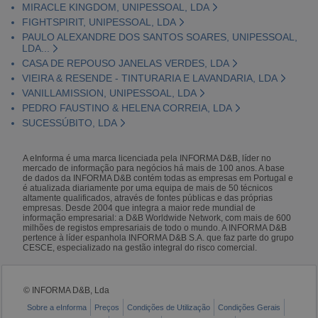
MIRACLE KINGDOM, UNIPESSOAL, LDA
FIGHTSPIRIT, UNIPESSOAL, LDA
PAULO ALEXANDRE DOS SANTOS SOARES, UNIPESSOAL,
LDA...
CASA DE REPOUSO JANELAS VERDES, LDA
VIEIRA & RESENDE - TINTURARIA E LAVANDARIA, LDA
VANILLAMISSION, UNIPESSOAL, LDA
PEDRO FAUSTINO & HELENA CORREIA, LDA
SUCESSÚBITO, LDA
A eInforma é uma marca licenciada pela INFORMA D&B, líder no
mercado de informação para negócios há mais de 100 anos. A base
de dados da INFORMA D&B contém todas as empresas em Portugal e
é atualizada diariamente por uma equipa de mais de 50 técnicos
altamente qualificados, através de fontes públicas e das próprias
empresas. Desde 2004 que integra a maior rede mundial de
informação empresarial: a D&B Worldwide Network, com mais de 600
milhões de registos empresariais de todo o mundo. A INFORMA D&B
pertence à líder espanhola INFORMA D&B S.A. que faz parte do grupo
CESCE, especializado na gestão integral do risco comercial.
© INFORMA D&B, Lda
Sobre a eInforma
Preços
Condições de Utilização
Condições Gerais