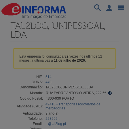
TAL2LOG, UNIPESSOAL,
LDA
Esta empresa foi consultada
82
vezes nos últimos 12
meses, a última vez a
11 de julho de 2026
.
NIF:
514...
DUNS:
449...
Denominação:
TAL2LOG, UNIPESSOAL, LDA
Morada:
RUA PADRE ANTÓNIO VIEIRA, 222 5º
Código Postal:
4300-030 PORTO
49410 - Transportes rodoviários de
Atividade (CAE):
mercadorias
Antiguidade:
9 ano(s)
Telefone:
223292...
Email:
...@tal2log.pt
Balanço