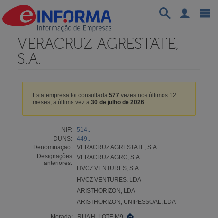
VERACRUZ AGRESTATE,
S.A.
Esta empresa foi consultada
577
vezes nos últimos 12
meses, a última vez a
30 de julho de 2026
.
NIF:
514...
DUNS:
449...
Denominação:
VERACRUZ AGRESTATE, S.A.
Designações
VERACRUZ AGRO, S.A.
anteriores:
HVCZ VENTURES, S.A.
HVCZ VENTURES, LDA
ARISTHORIZON, LDA
ARISTHORIZON, UNIPESSOAL, LDA
Morada:
RUA H, LOTE M9