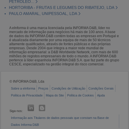
PETRÓLEO...
HORTORIBA - FRUTAS E LEGUMES DO RIBATEJO, LDA
PAULO AMARAL, UNIPESSOAL, LDA
A eInforma é uma marca licenciada pela INFORMA D&B, líder no
mercado de informação para negócios há mais de 100 anos. A base
de dados da INFORMA D&B contém todas as empresas em Portugal e
é atualizada diariamente por uma equipa de mais de 50 técnicos
altamente qualificados, através de fontes públicas e das próprias
empresas. Desde 2004 que integra a maior rede mundial de
informação empresarial: a D&B Worldwide Network, com mais de 600
milhões de registos empresariais de todo o mundo. A INFORMA D&B
pertence à líder espanhola INFORMA D&B S.A. que faz parte do grupo
CESCE, especializado na gestão integral do risco comercial.
© INFORMA D&B, Lda
Sobre a eInforma
Preços
Condições de Utilização
Condições Gerais
Política de Privacidade
Mapa do Site
Política de Cookies
Ajuda
Siga-nos:
Informação aos Titulares de dados pessoais que constam na Base de
Dados Informa D&B