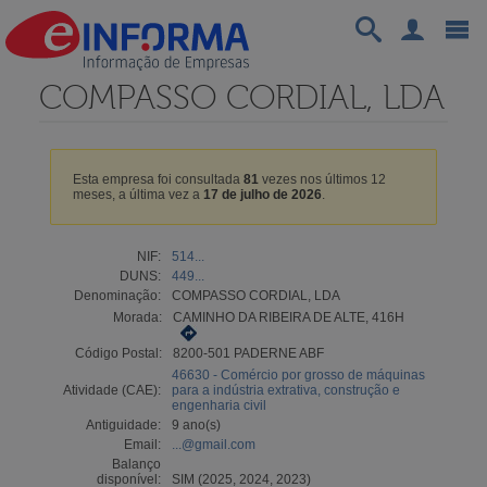
COMPASSO CORDIAL, LDA
Esta empresa foi consultada
81
vezes nos últimos 12
meses, a última vez a
17 de julho de 2026
.
NIF:
514...
DUNS:
449...
Denominação:
COMPASSO CORDIAL, LDA
Morada:
CAMINHO DA RIBEIRA DE ALTE, 416H
Código Postal:
8200-501 PADERNE ABF
46630 - Comércio por grosso de máquinas
Atividade (CAE):
para a indústria extrativa, construção e
engenharia civil
Antiguidade:
9 ano(s)
Email:
...@gmail.com
Balanço
disponível:
SIM (2025, 2024, 2023)