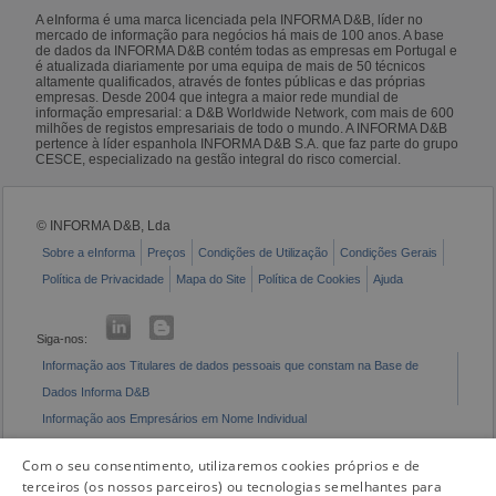
A eInforma é uma marca licenciada pela INFORMA D&B, líder no
mercado de informação para negócios há mais de 100 anos. A base
de dados da INFORMA D&B contém todas as empresas em Portugal e
é atualizada diariamente por uma equipa de mais de 50 técnicos
altamente qualificados, através de fontes públicas e das próprias
empresas. Desde 2004 que integra a maior rede mundial de
informação empresarial: a D&B Worldwide Network, com mais de 600
milhões de registos empresariais de todo o mundo. A INFORMA D&B
pertence à líder espanhola INFORMA D&B S.A. que faz parte do grupo
CESCE, especializado na gestão integral do risco comercial.
© INFORMA D&B, Lda
Sobre a eInforma
Preços
Condições de Utilização
Condições Gerais
Política de Privacidade
Mapa do Site
Política de Cookies
Ajuda
Siga-nos:
Informação aos Titulares de dados pessoais que constam na Base de
Dados Informa D&B
Informação aos Empresários em Nome Individual
Livro de Reclamações Eletrónico
Com o seu consentimento, utilizaremos cookies próprios e de
terceiros (os nossos parceiros) ou tecnologias semelhantes para