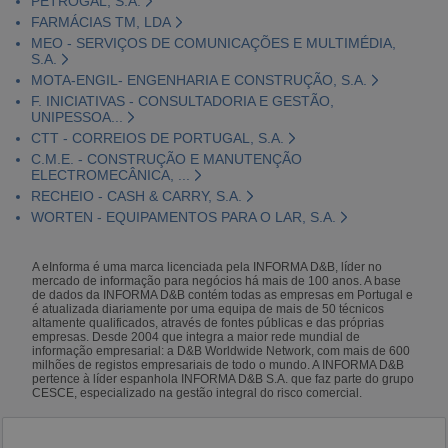
PETROGAL, S.A.
FARMÁCIAS TM, LDA
MEO - SERVIÇOS DE COMUNICAÇÕES E MULTIMÉDIA,
S.A.
MOTA-ENGIL- ENGENHARIA E CONSTRUÇÃO, S.A.
F. INICIATIVAS - CONSULTADORIA E GESTÃO,
UNIPESSOA...
CTT - CORREIOS DE PORTUGAL, S.A.
C.M.E. - CONSTRUÇÃO E MANUTENÇÃO
ELECTROMECÂNICA, ...
RECHEIO - CASH & CARRY, S.A.
WORTEN - EQUIPAMENTOS PARA O LAR, S.A.
A eInforma é uma marca licenciada pela INFORMA D&B, líder no
mercado de informação para negócios há mais de 100 anos. A base
de dados da INFORMA D&B contém todas as empresas em Portugal e
é atualizada diariamente por uma equipa de mais de 50 técnicos
altamente qualificados, através de fontes públicas e das próprias
empresas. Desde 2004 que integra a maior rede mundial de
informação empresarial: a D&B Worldwide Network, com mais de 600
milhões de registos empresariais de todo o mundo. A INFORMA D&B
pertence à líder espanhola INFORMA D&B S.A. que faz parte do grupo
CESCE, especializado na gestão integral do risco comercial.