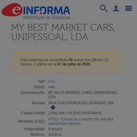
MY BEST MARKET CARS,
UNIPESSOAL, LDA
Esta empresa foi consultada
50
vezes nos últimos 12
meses, a última vez a
07 de julho de 2026
.
NIF:
514...
DUNS:
449...
Denominação:
MY BEST MARKET CARS, UNIPESSOAL,
LDA
Morada:
RUA DA ESTRADA DO LAVRADIO, S/N
Código Postal:
2500-294 CALDAS DA RAINHA
47811 - Comércio a retalho de veículos
Atividade (CAE):
automóveis ligeiros
Antiguidade:
9 ano(s)
Telefone:
262834...