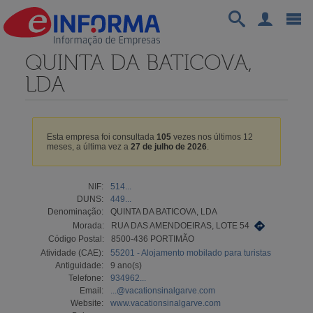
QUINTA DA BATICOVA,
LDA
Esta empresa foi consultada
105
vezes nos últimos 12
meses, a última vez a
27 de julho de 2026
.
NIF:
514...
DUNS:
449...
Denominação:
QUINTA DA BATICOVA, LDA
Morada:
RUA DAS AMENDOEIRAS, LOTE 54
Código Postal:
8500-436 PORTIMÃO
Atividade (CAE):
55201 - Alojamento mobilado para turistas
Antiguidade:
9 ano(s)
Telefone:
934962...
Email:
...@vacationsinalgarve.com
Website:
www.vacationsinalgarve.com