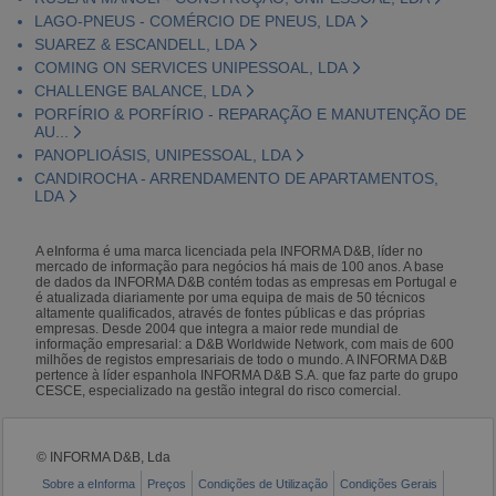
LAGO-PNEUS - COMÉRCIO DE PNEUS, LDA
SUAREZ & ESCANDELL, LDA
COMING ON SERVICES UNIPESSOAL, LDA
CHALLENGE BALANCE, LDA
PORFÍRIO & PORFÍRIO - REPARAÇÃO E MANUTENÇÃO DE
AU...
PANOPLIOÁSIS, UNIPESSOAL, LDA
CANDIROCHA - ARRENDAMENTO DE APARTAMENTOS,
LDA
A eInforma é uma marca licenciada pela INFORMA D&B, líder no
mercado de informação para negócios há mais de 100 anos. A base
de dados da INFORMA D&B contém todas as empresas em Portugal e
é atualizada diariamente por uma equipa de mais de 50 técnicos
altamente qualificados, através de fontes públicas e das próprias
empresas. Desde 2004 que integra a maior rede mundial de
informação empresarial: a D&B Worldwide Network, com mais de 600
milhões de registos empresariais de todo o mundo. A INFORMA D&B
pertence à líder espanhola INFORMA D&B S.A. que faz parte do grupo
CESCE, especializado na gestão integral do risco comercial.
© INFORMA D&B, Lda
Sobre a eInforma
Preços
Condições de Utilização
Condições Gerais