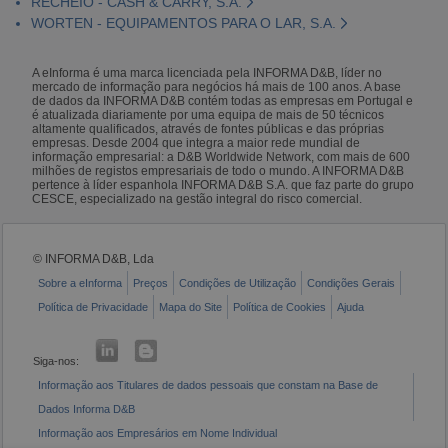
RECHEIO - CASH & CARRY, S.A.
WORTEN - EQUIPAMENTOS PARA O LAR, S.A.
A eInforma é uma marca licenciada pela INFORMA D&B, líder no
mercado de informação para negócios há mais de 100 anos. A base
de dados da INFORMA D&B contém todas as empresas em Portugal e
é atualizada diariamente por uma equipa de mais de 50 técnicos
altamente qualificados, através de fontes públicas e das próprias
empresas. Desde 2004 que integra a maior rede mundial de
informação empresarial: a D&B Worldwide Network, com mais de 600
milhões de registos empresariais de todo o mundo. A INFORMA D&B
pertence à líder espanhola INFORMA D&B S.A. que faz parte do grupo
CESCE, especializado na gestão integral do risco comercial.
© INFORMA D&B, Lda
Sobre a eInforma
Preços
Condições de Utilização
Condições Gerais
Política de Privacidade
Mapa do Site
Política de Cookies
Ajuda
Siga-nos:
Informação aos Titulares de dados pessoais que constam na Base de
Dados Informa D&B
Informação aos Empresários em Nome Individual