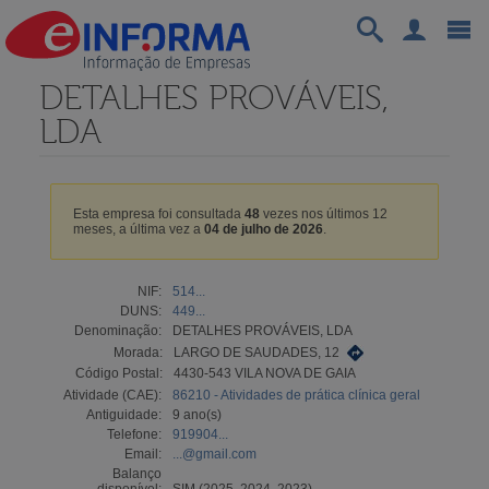
DETALHES PROVÁVEIS,
LDA
Esta empresa foi consultada
48
vezes nos últimos 12
meses, a última vez a
04 de julho de 2026
.
NIF:
514...
DUNS:
449...
Denominação:
DETALHES PROVÁVEIS, LDA
Morada:
LARGO DE SAUDADES, 12
Código Postal:
4430-543 VILA NOVA DE GAIA
Atividade (CAE):
86210 - Atividades de prática clínica geral
Antiguidade:
9 ano(s)
Telefone:
919904...
Email:
...@gmail.com
Balanço
disponível:
SIM (2025, 2024, 2023)