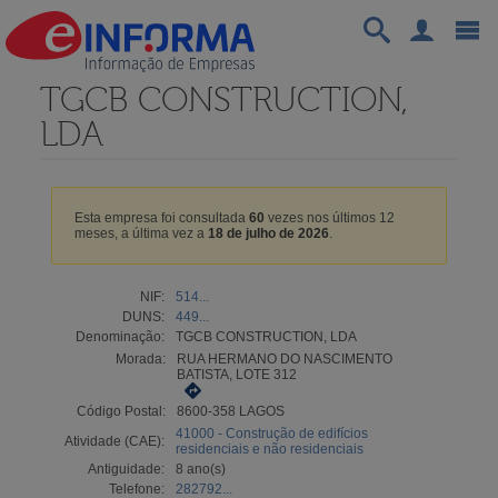
TGCB CONSTRUCTION,
LDA
Esta empresa foi consultada
60
vezes nos últimos 12
meses, a última vez a
18 de julho de 2026
.
NIF:
514...
DUNS:
449...
Denominação:
TGCB CONSTRUCTION, LDA
Morada:
RUA HERMANO DO NASCIMENTO
BATISTA, LOTE 312
Código Postal:
8600-358 LAGOS
41000 - Construção de edifícios
Atividade (CAE):
residenciais e não residenciais
Antiguidade:
8 ano(s)
Telefone:
282792...