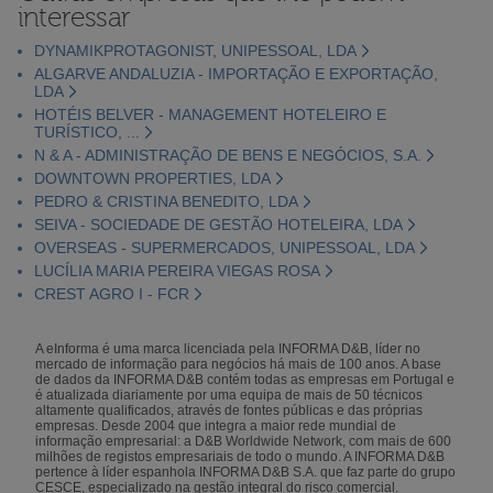
interessar
DYNAMIKPROTAGONIST, UNIPESSOAL, LDA
ALGARVE ANDALUZIA - IMPORTAÇÃO E EXPORTAÇÃO,
LDA
HOTÉIS BELVER - MANAGEMENT HOTELEIRO E
TURÍSTICO, ...
N & A - ADMINISTRAÇÃO DE BENS E NEGÓCIOS, S.A.
DOWNTOWN PROPERTIES, LDA
PEDRO & CRISTINA BENEDITO, LDA
SEIVA - SOCIEDADE DE GESTÃO HOTELEIRA, LDA
OVERSEAS - SUPERMERCADOS, UNIPESSOAL, LDA
LUCÍLIA MARIA PEREIRA VIEGAS ROSA
CREST AGRO I - FCR
A eInforma é uma marca licenciada pela INFORMA D&B, líder no
mercado de informação para negócios há mais de 100 anos. A base
de dados da INFORMA D&B contém todas as empresas em Portugal e
é atualizada diariamente por uma equipa de mais de 50 técnicos
altamente qualificados, através de fontes públicas e das próprias
empresas. Desde 2004 que integra a maior rede mundial de
informação empresarial: a D&B Worldwide Network, com mais de 600
milhões de registos empresariais de todo o mundo. A INFORMA D&B
pertence à líder espanhola INFORMA D&B S.A. que faz parte do grupo
CESCE, especializado na gestão integral do risco comercial.