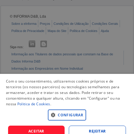
© INFORMA D&B, Lda
Sobre a eInforma
Preços
Condições de Utilização
Condições Gerais
Política de Privacidade
Mapa do Site
Política de Cookies
Ajuda
Siga-nos:
Informação aos Titulares de dados pessoais que constam na Base de
Dados Informa D&B
Informação aos Empresários em Nome Individual
Livro de Reclamações Eletrónico
Com o seu consentimento, utilizaremos cookies próprios e de
terceiros (os nossos parceiros) ou tecnologias semelhantes para
armazenar, aceder e tratar os seus dados. Pode retirar o seu
consentimento a qualquer altura, clicando em "Configurar" ou na
nossa
Politica de Cookies
.
CONFIGURAR
ACEITAR
REJEITAR