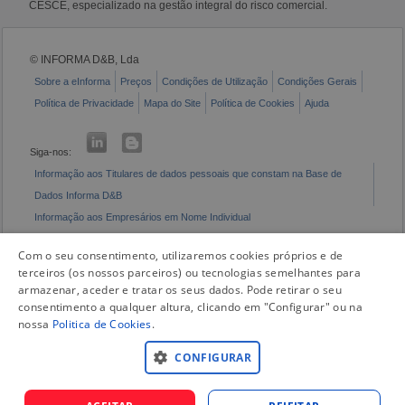
CESCE, especializado na gestão integral do risco comercial.
© INFORMA D&B, Lda
Sobre a eInforma
Preços
Condições de Utilização
Condições Gerais
Política de Privacidade
Mapa do Site
Política de Cookies
Ajuda
Siga-nos:
Informação aos Titulares de dados pessoais que constam na Base de
Dados Informa D&B
Informação aos Empresários em Nome Individual
Livro de Reclamações Eletrónico
Com o seu consentimento, utilizaremos cookies próprios e de
terceiros (os nossos parceiros) ou tecnologias semelhantes para
armazenar, aceder e tratar os seus dados. Pode retirar o seu
consentimento a qualquer altura, clicando em "Configurar" ou na
nossa
Politica de Cookies
.
CONFIGURAR