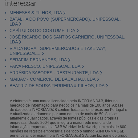
interessar
MENESES & FILHOS, LDA
BATALHA DO POVO (SUPERMERCADO), UNIPESSOAL,
LDA
CAPÍTULOS DO COSTUME, LDA
JOSÉ RICARDO DOS SANTOS CARNEIRO, UNIPESSOAL,
LDA
VIA DA NORA - SUPERMERCADOS E TAKE WAY,
UNIPESSOAL...
SERAFIM FERNANDES, LDA
PAIVA FRESCO, UNIPESSOAL, LDA
ARRÁBIDA SABORES - RESTAURANTE, LDA
MAIBAC - COMÉRCIO DE BACALHAU, LDA
BEATRIZ DE SOUSA FERREIRA & FILHOS, LDA
A eInforma é uma marca licenciada pela INFORMA D&B, líder no
mercado de informação para negócios há mais de 100 anos. A base
de dados da INFORMA D&B contém todas as empresas em Portugal e
é atualizada diariamente por uma equipa de mais de 50 técnicos
altamente qualificados, através de fontes públicas e das próprias
empresas. Desde 2004 que integra a maior rede mundial de
informação empresarial: a D&B Worldwide Network, com mais de 600
milhões de registos empresariais de todo o mundo. A INFORMA D&B
pertence à líder espanhola INFORMA D&B S.A. que faz parte do grupo