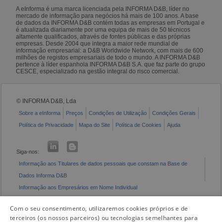
A eInforma é uma marca licenciada pela INFORMA D&B, líder no
mercado de informação para negócios há mais de 100 anos. A base
de dados da INFORMA D&B contém todas as empresas em Portugal e
é atualizada diariamente por uma equipa de mais de 50 técnicos
altamente qualificados, através de fontes públicas e das próprias
empresas. Desde 2004 que integra a maior rede mundial de
informação empresarial: a D&B Worldwide Network, com mais de 600
milhões de registos empresariais de todo o mundo. A INFORMA D&B
pertence à líder espanhola INFORMA D&B S.A. que faz parte do grupo
CESCE, especializado na gestão integral do risco comercial.
© INFORMA D&B, Lda
Sobre a eInforma
Preços
Condições de Utilização
Condições Gerais
Política de Privacidade
Mapa do Site
Política de Cookies
Ajuda
Siga-nos:
Informação aos Titulares de dados pessoais que constam na Base de
Dados Informa D&B
Informação aos Empresários em Nome Individual
Livro de Reclamações Eletrónico
Com o seu consentimento, utilizaremos cookies próprios e de
terceiros (os nossos parceiros) ou tecnologias semelhantes para