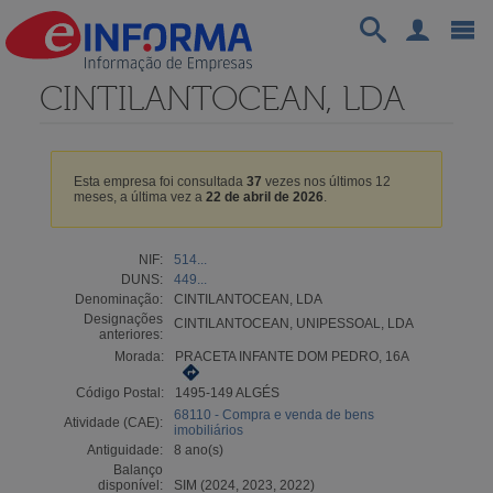
CINTILANTOCEAN, LDA
Esta empresa foi consultada
37
vezes nos últimos 12
meses, a última vez a
22 de abril de 2026
.
NIF:
514...
DUNS:
449...
Denominação:
CINTILANTOCEAN, LDA
Designações
CINTILANTOCEAN, UNIPESSOAL, LDA
anteriores:
Morada:
PRACETA INFANTE DOM PEDRO, 16A
Código Postal:
1495-149 ALGÉS
68110 - Compra e venda de bens
Atividade (CAE):
imobiliários
Antiguidade:
8 ano(s)
Balanço
disponível:
SIM (2024, 2023, 2022)