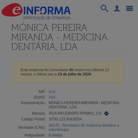
MÓNICA PEREIRA
MIRANDA - MEDICINA
DENTÁRIA, LDA
Esta empresa foi consultada
45
vezes nos últimos 12
meses, a última vez a
19 de julho de 2026
.
NIF:
514...
DUNS:
449...
Denominação:
MÓNICA PEREIRA MIRANDA - MEDICINA
DENTÁRIA, LDA
Morada:
RUA ARCEBISPO PRIMAZ, 131
Código Postal:
3750-123 ÁGUEDA
86230 - Atividades de medicina dentária e
Atividade (CAE):
odontologia
Antiguidade:
8 ano(s)