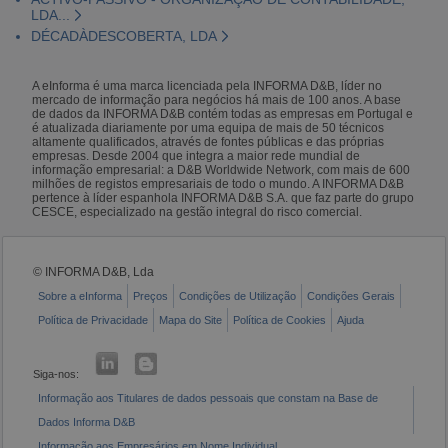
LDA...
DÉCADÀDESCOBERTA, LDA
A eInforma é uma marca licenciada pela INFORMA D&B, líder no
mercado de informação para negócios há mais de 100 anos. A base
de dados da INFORMA D&B contém todas as empresas em Portugal e
é atualizada diariamente por uma equipa de mais de 50 técnicos
altamente qualificados, através de fontes públicas e das próprias
empresas. Desde 2004 que integra a maior rede mundial de
informação empresarial: a D&B Worldwide Network, com mais de 600
milhões de registos empresariais de todo o mundo. A INFORMA D&B
pertence à líder espanhola INFORMA D&B S.A. que faz parte do grupo
CESCE, especializado na gestão integral do risco comercial.
© INFORMA D&B, Lda
Sobre a eInforma
Preços
Condições de Utilização
Condições Gerais
Política de Privacidade
Mapa do Site
Política de Cookies
Ajuda
Siga-nos:
Informação aos Titulares de dados pessoais que constam na Base de
Dados Informa D&B
Informação aos Empresários em Nome Individual