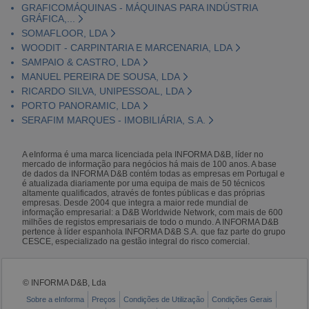
GRAFICOMÁQUINAS - MÁQUINAS PARA INDÚSTRIA
GRÁFICA,...
SOMAFLOOR, LDA
WOODIT - CARPINTARIA E MARCENARIA, LDA
SAMPAIO & CASTRO, LDA
MANUEL PEREIRA DE SOUSA, LDA
RICARDO SILVA, UNIPESSOAL, LDA
PORTO PANORAMIC, LDA
SERAFIM MARQUES - IMOBILIÁRIA, S.A.
A eInforma é uma marca licenciada pela INFORMA D&B, líder no
mercado de informação para negócios há mais de 100 anos. A base
de dados da INFORMA D&B contém todas as empresas em Portugal e
é atualizada diariamente por uma equipa de mais de 50 técnicos
altamente qualificados, através de fontes públicas e das próprias
empresas. Desde 2004 que integra a maior rede mundial de
informação empresarial: a D&B Worldwide Network, com mais de 600
milhões de registos empresariais de todo o mundo. A INFORMA D&B
pertence à líder espanhola INFORMA D&B S.A. que faz parte do grupo
CESCE, especializado na gestão integral do risco comercial.
© INFORMA D&B, Lda
Sobre a eInforma
Preços
Condições de Utilização
Condições Gerais