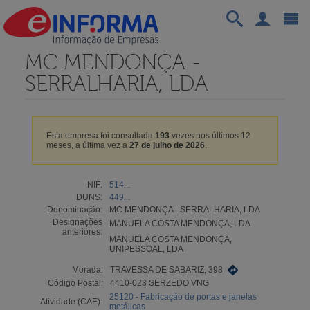
MC MENDONÇA -
SERRALHARIA, LDA
Esta empresa foi consultada
193
vezes nos últimos 12
meses, a última vez a
27 de julho de 2026
.
NIF:
514...
DUNS:
449...
Denominação:
MC MENDONÇA - SERRALHARIA, LDA
Designações
MANUELA COSTA MENDONÇA, LDA
anteriores:
MANUELA COSTA MENDONÇA,
UNIPESSOAL, LDA
Morada:
TRAVESSA DE SABARIZ, 398
Código Postal:
4410-023 SERZEDO VNG
25120 - Fabricação de portas e janelas
Atividade (CAE):
metálicas