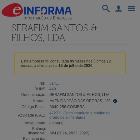
SERAFIM SANTOS &
FILHOS, LDA
Esta empresa foi consultada
99
vezes nos últimos 12
meses, a última vez a
15 de julho de 2026
.
NIF:
514...
DUNS:
449...
Denominação:
SERAFIM SANTOS & FILHOS, LDA
Morada:
AVENIDA JOÃO DAS REGRAS, 130
Código Postal:
3040-256 COIMBRA
47273 - Outro comércio a retalho de
Atividade (CAE):
produtos alimentares
Antiguidade:
8 ano(s)
Balanço
disponível:
SIM (2024, 2023, 2022)
Evolução das