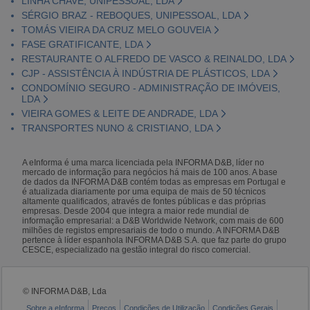
LINHA CHAVE, UNIPESSOAL, LDA
SÉRGIO BRAZ - REBOQUES, UNIPESSOAL, LDA
TOMÁS VIEIRA DA CRUZ MELO GOUVEIA
FASE GRATIFICANTE, LDA
RESTAURANTE O ALFREDO DE VASCO & REINALDO, LDA
CJP - ASSISTÊNCIA À INDÚSTRIA DE PLÁSTICOS, LDA
CONDOMÍNIO SEGURO - ADMINISTRAÇÃO DE IMÓVEIS,
LDA
VIEIRA GOMES & LEITE DE ANDRADE, LDA
TRANSPORTES NUNO & CRISTIANO, LDA
A eInforma é uma marca licenciada pela INFORMA D&B, líder no
mercado de informação para negócios há mais de 100 anos. A base
de dados da INFORMA D&B contém todas as empresas em Portugal e
é atualizada diariamente por uma equipa de mais de 50 técnicos
altamente qualificados, através de fontes públicas e das próprias
empresas. Desde 2004 que integra a maior rede mundial de
informação empresarial: a D&B Worldwide Network, com mais de 600
milhões de registos empresariais de todo o mundo. A INFORMA D&B
pertence à líder espanhola INFORMA D&B S.A. que faz parte do grupo
CESCE, especializado na gestão integral do risco comercial.
© INFORMA D&B, Lda
Sobre a eInforma
Preços
Condições de Utilização
Condições Gerais