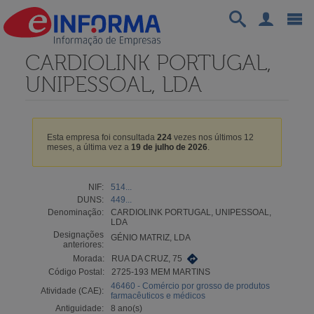
CARDIOLINK PORTUGAL,
UNIPESSOAL, LDA
Esta empresa foi consultada
224
vezes nos últimos 12
meses, a última vez a
19 de julho de 2026
.
NIF:
514...
DUNS:
449...
Denominação:
CARDIOLINK PORTUGAL, UNIPESSOAL,
LDA
Designações
GÉNIO MATRIZ, LDA
anteriores:
Morada:
RUA DA CRUZ, 75
Código Postal:
2725-193 MEM MARTINS
46460 - Comércio por grosso de produtos
Atividade (CAE):
farmacêuticos e médicos
Antiguidade:
8 ano(s)