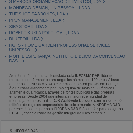
S.MARCOS-ORGANIZAÇÃO DE EVENTOS, LDA
MONDEGO DESIGN, UNIPESSOAL, LDA
THE SHOE SAWBONES, LDA
PPCN MANAGEMENT, LDA
XIPA STORE, LDA
ROBERT KUKLA PORTUGAL , LDA
BLUEFOIL, LDA
HGPS - HOME GARDEN PROFESSIONAL SERVICES,
UNIPESSO...
MONTE ESPERANÇA INSTITUTO BÍBLICO DA CONVENÇÃO
DAS...
A eInforma é uma marca licenciada pela INFORMA D&B, líder no
mercado de informação para negócios há mais de 100 anos. A base
de dados da INFORMA D&B contém todas as empresas em Portugal e
é atualizada diariamente por uma equipa de mais de 50 técnicos
altamente qualificados, através de fontes públicas e das próprias
empresas. Desde 2004 que integra a maior rede mundial de
informação empresarial: a D&B Worldwide Network, com mais de 600
milhões de registos empresariais de todo o mundo. A INFORMA D&B
pertence à líder espanhola INFORMA D&B S.A. que faz parte do grupo
CESCE, especializado na gestão integral do risco comercial.
© INFORMA D&B, Lda