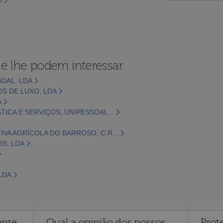
e lhe podem interessar
SOAL, LDA
OS DE LUXO, LDA
A
ICA E SERVIÇOS, UNIPESSOAL...
A AGRÍCOLA DO BARROSO, C.R...
RS, LDA
LDA
ente
Qual a opinião dos nossos
Prot