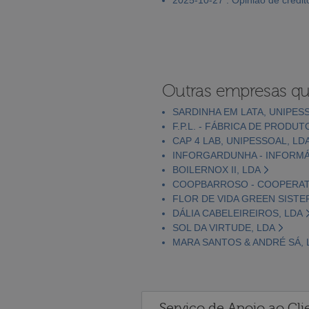
Outras empresas qu
SARDINHA EM LATA, UNIPES
F.P.L. - FÁBRICA DE PRODUT
CAP 4 LAB, UNIPESSOAL, LD
INFORGARDUNHA - INFORMÁT
BOILERNOX II, LDA
COOPBARROSO - COOPERATIV
FLOR DE VIDA GREEN SISTE
DÁLIA CABELEIREIROS, LDA
SOL DA VIRTUDE, LDA
MARA SANTOS & ANDRÉ SÁ, 
Serviço de Apoio ao Cli