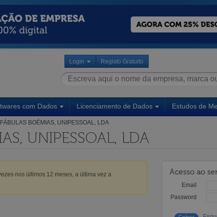
Login
Registo Gratuito
ftwares com Dados
Licenciamento de Dados
Estudos de M
FÁBULAS BOÉMIAS, UNIPESSOAL, LDA
AS, UNIPESSOAL, LDA
Acesso ao ser
ezes nos últimos 12 meses, a última vez a
Email
Password
Esqu