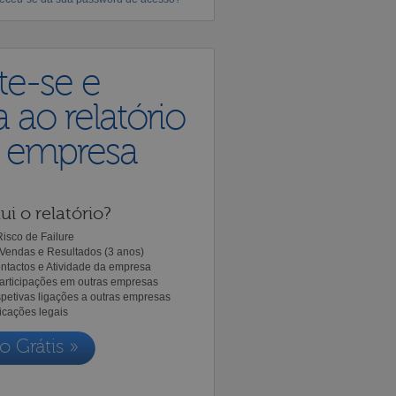
te-se e
 ao relatório
a empresa
ui o relatório?
isco de Failure
Vendas e Resultados (3 anos)
ntactos e Atividade da empresa
Participações em outras empresas
spetivas ligações a outras empresas
icações legais
o Grátis »