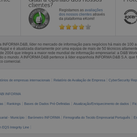
clientes?
Registamos as
avaliações
dos nossos clientes
através
da plataforma eKomi!
la INFORMA D&B, líder no mercado de informação para negócios há mais de 100
gal e é atualizada diariamente por uma equipa de mais de 50 técnicos altamente 
sde 2004 que integra a maior rede mundial de informação empresarial: a D&B Wor
todo o mundo. A INFORMA D&B pertence à líder espanhola INFORMA D&B S.A. que 
co comercial.
tórios de empresas internacionais
Relatório de Avaliação de Empresa
CyberSecurity Rep
ABI INFORMA
as
Rankings
Bases de Dados Pré-Definidas
Atualização/Enriquecimento de dados
Fi
arial - Município
Barómetro INFORMA
Firmografia do Tecido Empresarial Português
Es
n EQS Integrity Line