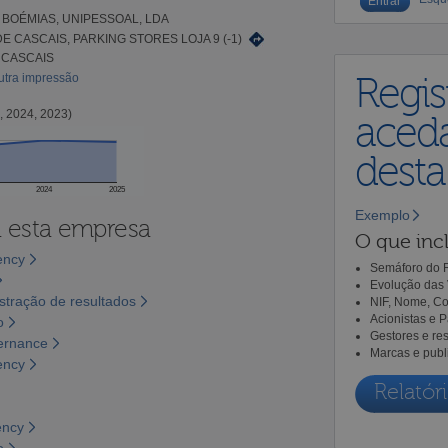
 BOÉMIAS, UNIPESSOAL, LDA
E CASCAIS, PARKING STORES LOJA 9 (-1)
 CASCAIS
utra impressão
Regis
, 2024, 2023)
aceda
dest
2024
2025
Exemplo
a esta empresa
O que incl
ency
Semáforo do R
Evolução das 
tração de resultados
NIF, Nome, Co
Acionistas e 
o
Gestores e re
vernance
Marcas e publ
ency
Relatóri
ency
o