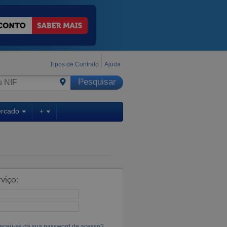
Tipos de Contrato
Ajuda
ercado
+
viço:
eceu-se da sua password de acesso?