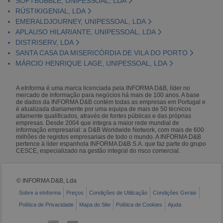
SOFTBUBBLE, UNIPESSOAL, LDA
RÚSTIKIGENIAL, LDA
EMERALDJOURNEY, UNIPESSOAL, LDA
APLAUSO HILARIANTE, UNIPESSOAL, LDA
DISTRISERV, LDA
SANTA CASA DA MISERICÓRDIA DE VILA DO PORTO
MÁRCIO HENRIQUE LAGE, UNIPESSOAL, LDA
A eInforma é uma marca licenciada pela INFORMA D&B, líder no
mercado de informação para negócios há mais de 100 anos. A base
de dados da INFORMA D&B contém todas as empresas em Portugal e
é atualizada diariamente por uma equipa de mais de 50 técnicos
altamente qualificados, através de fontes públicas e das próprias
empresas. Desde 2004 que integra a maior rede mundial de
informação empresarial: a D&B Worldwide Network, com mais de 600
milhões de registos empresariais de todo o mundo. A INFORMA D&B
pertence à líder espanhola INFORMA D&B S.A. que faz parte do grupo
CESCE, especializado na gestão integral do risco comercial.
© INFORMA D&B, Lda
Sobre a eInforma
Preços
Condições de Utilização
Condições Gerais
Política de Privacidade
Mapa do Site
Política de Cookies
Ajuda