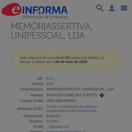
MEMÓRIASSERTIVA,
UNIPESSOAL, LDA
Esta empresa foi consultada
53
vezes nos últimos 12
meses, a última vez a
06 de maio de 2026
.
NIF:
514...
DUNS:
449...
Denominação:
MEMÓRIASSERTIVA, UNIPESSOAL, LDA
Morada:
RUA DAS CAMÉLIAS, 6 3ºDTO.
Código Postal:
2845-060 AMORA
41000 - Construção de edifícios
Atividade (CAE):
residenciais e não residenciais
Antiguidade:
8 ano(s)
Telefone:
925845...
Email:
...@gmail.com
Website:
www.memoriassertiva.pt