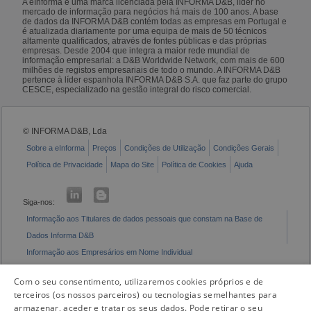
A eInforma é uma marca licenciada pela INFORMA D&B, líder no
mercado de informação para negócios há mais de 100 anos. A base
de dados da INFORMA D&B contém todas as empresas em Portugal e
é atualizada diariamente por uma equipa de mais de 50 técnicos
altamente qualificados, através de fontes públicas e das próprias
empresas. Desde 2004 que integra a maior rede mundial de
informação empresarial: a D&B Worldwide Network, com mais de 600
milhões de registos empresariais de todo o mundo. A INFORMA D&B
pertence à líder espanhola INFORMA D&B S.A. que faz parte do grupo
CESCE, especializado na gestão integral do risco comercial.
© INFORMA D&B, Lda
Sobre a eInforma
Preços
Condições de Utilização
Condições Gerais
Política de Privacidade
Mapa do Site
Política de Cookies
Ajuda
Siga-nos:
Informação aos Titulares de dados pessoais que constam na Base de
Dados Informa D&B
Informação aos Empresários em Nome Individual
Livro de Reclamações Eletrónico
Com o seu consentimento, utilizaremos cookies próprios e de
terceiros (os nossos parceiros) ou tecnologias semelhantes para
armazenar, aceder e tratar os seus dados. Pode retirar o seu