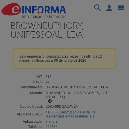
BROWNEUPHORY,
UNIPESSOAL, LDA
Esta empresa foi consultada
28
vezes nos últimos 12
meses, a última vez a
30 de junho de 2026
.
NIF:
515...
DUNS:
449...
Denominação:
BROWNEUPHORY, UNIPESSOAL, LDA
Morada:
RUA MARECHAL COSTA GOMES, LOTE
28 R/C ESQ.
Código Postal:
2685-892 SACAVÉM
41000 - Construção de edifícios
Atividade (CAE):
residenciais e não residenciais
Antiguidade:
7 ano(s)
Telefone:
962382...