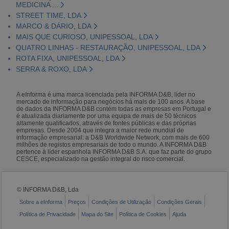
MEDICINA ...
STREET TIME, LDA
MARCO & DÁRIO, LDA
MAIS QUE CURIOSO, UNIPESSOAL, LDA
QUATRO LINHAS - RESTAURAÇÃO, UNIPESSOAL, LDA
ROTA FIXA, UNIPESSOAL, LDA
SERRA & ROXO, LDA
A eInforma é uma marca licenciada pela INFORMA D&B, líder no
mercado de informação para negócios há mais de 100 anos. A base
de dados da INFORMA D&B contém todas as empresas em Portugal e
é atualizada diariamente por uma equipa de mais de 50 técnicos
altamente qualificados, através de fontes públicas e das próprias
empresas. Desde 2004 que integra a maior rede mundial de
informação empresarial: a D&B Worldwide Network, com mais de 600
milhões de registos empresariais de todo o mundo. A INFORMA D&B
pertence à líder espanhola INFORMA D&B S.A. que faz parte do grupo
CESCE, especializado na gestão integral do risco comercial.
© INFORMA D&B, Lda
Sobre a eInforma
Preços
Condições de Utilização
Condições Gerais
Política de Privacidade
Mapa do Site
Política de Cookies
Ajuda