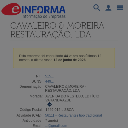
CAVALEIRO & MOREIRA -
RESTAURAÇÃO, LDA
Esta empresa foi consultada
44
vezes nos últimos 12
meses, a última vez a
12 de junho de 2026
.
NIF:
515...
DUNS:
449...
Denominação:
CAVALEIRO & MOREIRA -
RESTAURAÇÃO, LDA
Morada:
AVENIDA DO RESTELO, EDIFÍCIO
VARANDA AZUL
Código Postal:
1449-015 LISBOA
Atividade (CAE):
56111 - Restaurantes tipo tradicional
Antiguidade:
7 ano(s)
Email:
...@gmail.com