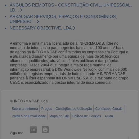
ÂNGULOS REMOTOS - CONSTRUÇÃO CIVIL, UNIPESSOAL,
LD...
ARKALGAR SERVIÇOS, ESPAÇOS E CONDOMÍNIOS,
UNIPESSO...
NECESSARY OBJECTIVE, LDA
A eInforma é uma marca licenciada pela INFORMA D&B, líder no
mercado de informação para negócios há mais de 100 anos. A base
de dados da INFORMA D&B contém todas as empresas em Portugal e
é atualizada diariamente por uma equipa de mais de 50 técnicos
altamente qualificados, através de fontes públicas e das próprias
empresas. Desde 2004 que integra a maior rede mundial de
informação empresarial: a D&B Worldwide Network, com mais de 600
milhões de registos empresariais de todo o mundo. A INFORMA D&B
pertence à líder espanhola INFORMA D&B S.A. que faz parte do grupo
CESCE, especializado na gestão integral do risco comercial.
© INFORMA D&B, Lda
Sobre a eInforma
Preços
Condições de Utilização
Condições Gerais
Política de Privacidade
Mapa do Site
Política de Cookies
Ajuda
Siga-nos: