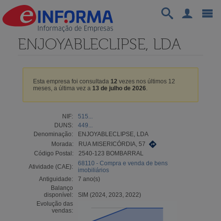
ENJOYABLECLIPSE, LDA
Esta empresa foi consultada
12
vezes nos últimos 12
meses, a última vez a
13 de julho de 2026
.
NIF:
515...
DUNS:
449...
Denominação:
ENJOYABLECLIPSE, LDA
Morada:
RUA MISERICÓRDIA, 57
Código Postal:
2540-123 BOMBARRAL
68110 - Compra e venda de bens
Atividade (CAE):
imobiliários
Antiguidade:
7 ano(s)
Balanço
disponível:
SIM (2024, 2023, 2022)
Evolução das
vendas: