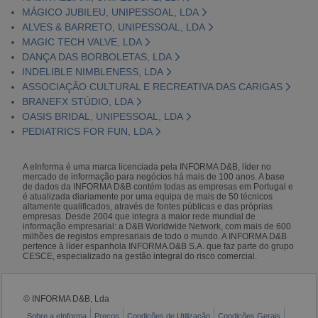
MÁGICO JUBILEU, UNIPESSOAL, LDA
ALVES & BARRETO, UNIPESSOAL, LDA
MAGIC TECH VALVE, LDA
DANÇA DAS BORBOLETAS, LDA
INDELIBLE NIMBLENESS, LDA
ASSOCIAÇÃO CULTURAL E RECREATIVA DAS CARIGAS
BRANEFX STÚDIO, LDA
OASIS BRIDAL, UNIPESSOAL, LDA
PEDIATRICS FOR FUN, LDA
A eInforma é uma marca licenciada pela INFORMA D&B, líder no
mercado de informação para negócios há mais de 100 anos. A base
de dados da INFORMA D&B contém todas as empresas em Portugal e
é atualizada diariamente por uma equipa de mais de 50 técnicos
altamente qualificados, através de fontes públicas e das próprias
empresas. Desde 2004 que integra a maior rede mundial de
informação empresarial: a D&B Worldwide Network, com mais de 600
milhões de registos empresariais de todo o mundo. A INFORMA D&B
pertence à líder espanhola INFORMA D&B S.A. que faz parte do grupo
CESCE, especializado na gestão integral do risco comercial.
© INFORMA D&B, Lda
Sobre a eInforma
Preços
Condições de Utilização
Condições Gerais