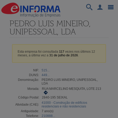
PEDRO LUIS MINEIRO,
UNIPESSOAL, LDA
Esta empresa foi consultada
117
vezes nos últimos 12
meses, a última vez a
31 de julho de 2026
.
NIF:
515...
DUNS:
449...
Denominação:
PEDRO LUIS MINEIRO, UNIPESSOAL,
LDA
Morada:
RUA MARCELINO MESQUITA, LOTE 213
Código Postal:
2840-195 SEIXAL
41000 - Construção de edifícios
Atividade (CAE):
residenciais e não residenciais
Antiguidade:
7 ano(s)
Telefone:
210888...