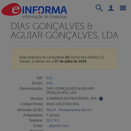
DIAS GONÇALVES &
AGUIAR GONÇALVES, LDA
Esta empresa foi consultada
92
vezes nos últimos 12
meses, a última vez a
07 de julho de 2026
.
NIF:
515...
DUNS:
449...
Denominação:
DIAS GONÇALVES & AGUIAR
GONÇALVES, LDA
Morada:
CAMINHO DA PENTEADA, 40A
Código Postal:
9020-105 FUNCHAL
Atividade (CAE):
56114 - Restaurantes típicos
Antiguidade:
7 ano(s)
Telefone:
291743...
Email:
...@gmail.com
Balanço