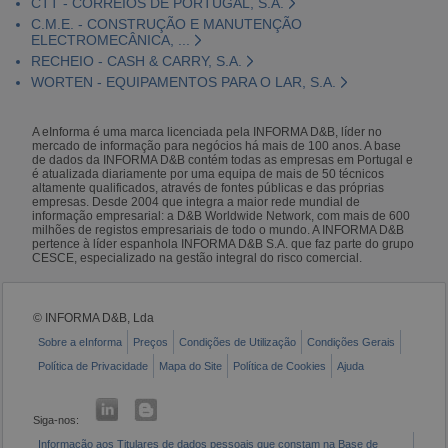
CTT - CORREIOS DE PORTUGAL, S.A.
C.M.E. - CONSTRUÇÃO E MANUTENÇÃO
ELECTROMECÂNICA, ...
RECHEIO - CASH & CARRY, S.A.
WORTEN - EQUIPAMENTOS PARA O LAR, S.A.
A eInforma é uma marca licenciada pela INFORMA D&B, líder no
mercado de informação para negócios há mais de 100 anos. A base
de dados da INFORMA D&B contém todas as empresas em Portugal e
é atualizada diariamente por uma equipa de mais de 50 técnicos
altamente qualificados, através de fontes públicas e das próprias
empresas. Desde 2004 que integra a maior rede mundial de
informação empresarial: a D&B Worldwide Network, com mais de 600
milhões de registos empresariais de todo o mundo. A INFORMA D&B
pertence à líder espanhola INFORMA D&B S.A. que faz parte do grupo
CESCE, especializado na gestão integral do risco comercial.
© INFORMA D&B, Lda
Sobre a eInforma
Preços
Condições de Utilização
Condições Gerais
Política de Privacidade
Mapa do Site
Política de Cookies
Ajuda
Siga-nos:
Informação aos Titulares de dados pessoais que constam na Base de