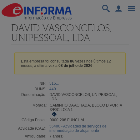
DAVID VASCONCELOS,
UNIPESSOAL, LDA
Esta empresa foi consultada
86
vezes nos últimos 12
meses, a última vez a
08 de julho de 2026
.
NIF:
515...
DUNS:
449...
Denominação:
DAVID VASCONCELOS, UNIPESSOAL,
LDA
Morada:
CAMINHO DA ACHADA, BLOCO D PORTA
3ªR/C LOJA 1
Código Postal:
9000-208 FUNCHAL
55400 - Atividades de serviços de
Atividade (CAE):
intermediação de alojamento
Antiguidade:
7 ano(s)