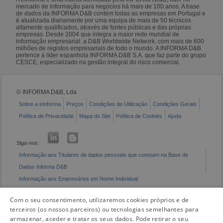
mercado de informação para negócios há mais de 100 anos. A base
de dados da INFORMA D&B contém todas as empresas em Portugal e
é atualizada diariamente por uma equipa de mais de 50 técnicos
altamente qualificados, através de fontes públicas e das próprias
empresas. Desde 2004 que integra a maior rede mundial de
informação empresarial: a D&B Worldwide Network, com mais de 600
milhões de registos empresariais de todo o mundo. A INFORMA D&B
pertence à líder espanhola INFORMA D&B S.A. que faz parte do grupo
CESCE, especializado na gestão integral do risco comercial.
© INFORMA D&B, Lda
Sobre a eInforma
Preços
Condições de Utilização
Condições Gerais
Política de Privacidade
Mapa do Site
Política de Cookies
Ajuda
Siga-nos:
Informação aos Titulares de dados pessoais que constam na Base de
Dados Informa D&B
Informação aos Empresários em Nome Individual
Livro de Reclamações Eletrónico
Com o seu consentimento, utilizaremos cookies próprios e de
terceiros (os nossos parceiros) ou tecnologias semelhantes para
armazenar, aceder e tratar os seus dados. Pode retirar o seu