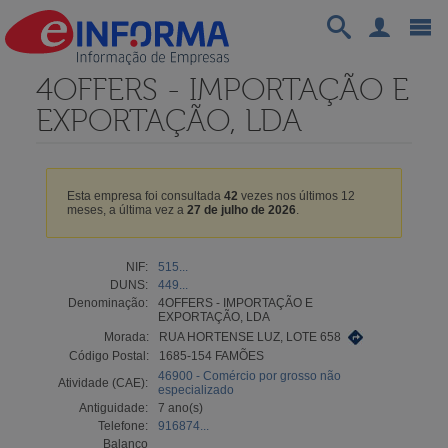
4OFFERS - IMPORTAÇÃO E
EXPORTAÇÃO, LDA
Esta empresa foi consultada
42
vezes nos últimos 12
meses, a última vez a
27 de julho de 2026
.
NIF:
515...
DUNS:
449...
Denominação:
4OFFERS - IMPORTAÇÃO E
EXPORTAÇÃO, LDA
Morada:
RUA HORTENSE LUZ, LOTE 658
Código Postal:
1685-154 FAMÕES
46900 - Comércio por grosso não
Atividade (CAE):
especializado
Antiguidade:
7 ano(s)
Telefone:
916874...
Balanço