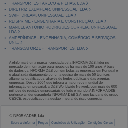
TRANSPORTES TARECO & FILHAS, LDA
DIRETRIZ EXEMPLAR, UNIPESSOAL, LDA
SWIFTDREAM, UNIPESSOAL, LDA
REISPRIME - ENGENHARIA E CONSTRUÇÃO, LDA
MANUEL ANTÓNIO RODRIGUES CORREIA, UNIPESSOAL,
LDA
AMPERÍNDICE - ENGENHARIA, COMÉRCIO E SERVIÇOS,
UNI...
TRANSCATORZE - TRANSPORTES, LDA
A eInforma é uma marca licenciada pela INFORMA D&B, líder no
mercado de informação para negócios há mais de 100 anos. A base
de dados da INFORMA D&B contém todas as empresas em Portugal e
é atualizada diariamente por uma equipa de mais de 50 técnicos
altamente qualificados, através de fontes públicas e das próprias
empresas. Desde 2004 que integra a maior rede mundial de
informação empresarial: a D&B Worldwide Network, com mais de 600
milhões de registos empresariais de todo o mundo. A INFORMA D&B
pertence à líder espanhola INFORMA D&B S.A. que faz parte do grupo
CESCE, especializado na gestão integral do risco comercial.
© INFORMA D&B, Lda
Sobre a eInforma
Preços
Condições de Utilização
Condições Gerais