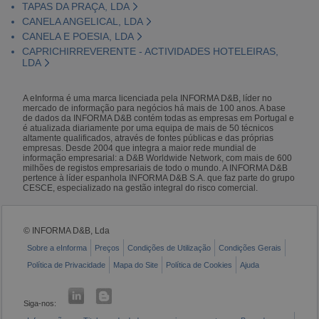
TAPAS DA PRAÇA, LDA
CANELA ANGELICAL, LDA
CANELA E POESIA, LDA
CAPRICHIRREVERENTE - ACTIVIDADES HOTELEIRAS,
LDA
A eInforma é uma marca licenciada pela INFORMA D&B, líder no
mercado de informação para negócios há mais de 100 anos. A base
de dados da INFORMA D&B contém todas as empresas em Portugal e
é atualizada diariamente por uma equipa de mais de 50 técnicos
altamente qualificados, através de fontes públicas e das próprias
empresas. Desde 2004 que integra a maior rede mundial de
informação empresarial: a D&B Worldwide Network, com mais de 600
milhões de registos empresariais de todo o mundo. A INFORMA D&B
pertence à líder espanhola INFORMA D&B S.A. que faz parte do grupo
CESCE, especializado na gestão integral do risco comercial.
© INFORMA D&B, Lda
Sobre a eInforma
Preços
Condições de Utilização
Condições Gerais
Política de Privacidade
Mapa do Site
Política de Cookies
Ajuda
Siga-nos: