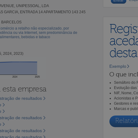
VENUE, UNIPESSOAL, LDA
AS GARCIA, ENTRADA 14 APARTAMENTO 143 245
4 BARCELOS
Regis
omércio a retalho não especializado, por
dência ou via Internet, sem predominância de
aceda
alimentares, bebidas e tabaco
dest
5, 2024, 2023)
Exemplo
O que incl
2024
2025
Semáforo do R
a esta empresa
Evolução das 
NIF, Nome, Co
tração de resultados
Acionistas e 
Gestores e re
o
Marcas e publ
o
tração de resultados
Relatóri
o
tração de resultados
tração de resultados