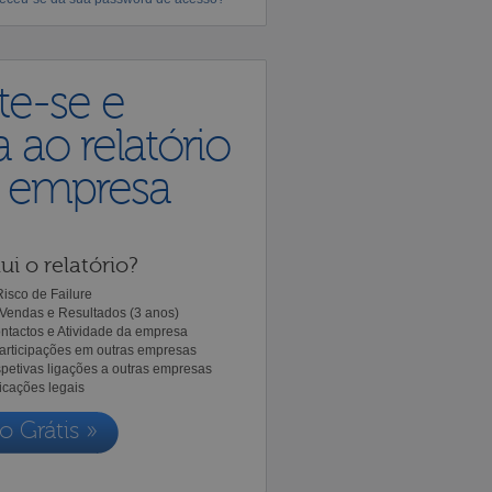
te-se e
 ao relatório
a empresa
ui o relatório?
isco de Failure
Vendas e Resultados (3 anos)
ntactos e Atividade da empresa
Participações em outras empresas
spetivas ligações a outras empresas
icações legais
o Grátis »