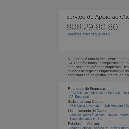
Serviço de Apoio ao Cli
808 29 80 80
Questões mais frequentes >
A eInforma é uma marca licenciada pe
D&B contém todas as empresas em Portu
públicas e das próprias empresas. De
milhões de registos empresariais de 
especializado na gestão integral do ris
Relatórios de Empresas:
Relatórios de empresas de Portugal
Rela
API Empresas
Softwares com Dados:
D&B Credit Advantage
D&B Hoovers
S
Licenciamento de Dados:
Base de Dados à Medida
Novas Empres
Bases de dados on-line
Estudos de Mercado:
Análise Setorial
Análise do Tecido Empres