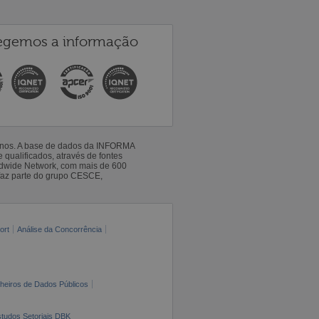
egemos a informação
 anos. A base de dados da INFORMA
qualificados, através de fontes
ldwide Network, com mais de 600
faz parte do grupo CESCE,
ort
Análise da Concorrência
cheiros de Dados Públicos
tudos Setoriais DBK