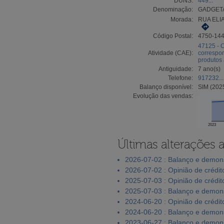
DUNS:
449...
Denominação:
GADGETA
Morada:
RUA ELI
Código Postal:
4750-14
47125 - C
Atividade (CAE):
correspon
produtos 
Antiguidade:
7 ano(s)
Telefone:
917232...
Balanço disponível:
SIM (202
Evolução das vendas:
2023
Últimas alterações 
2026-07-02 : Balanço e demons
2026-07-02 : Opinião de crédit
2025-07-03 : Opinião de crédit
2025-07-03 : Balanço e demons
2024-06-20 : Opinião de crédit
2024-06-20 : Balanço e demons
2023-06-27 : Balanço e demons