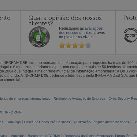
ente
Qual a opinião dos nossos
Prot
clientes?
Registamos as
avaliações
dos nossos clientes
através
da plataforma eKomi!
la INFORMA D&B, líder no mercado de informação para negócios há mais de 100
gal e é atualizada diariamente por uma equipa de mais de 50 técnicos altamente 
sde 2004 que integra a maior rede mundial de informação empresarial: a D&B Wor
todo o mundo. A INFORMA D&B pertence à líder espanhola INFORMA D&B S.A. que 
co comercial.
tórios de empresas internacionais
Relatório de Avaliação de Empresa
CyberSecurity Rep
ABI INFORMA
as
Rankings
Bases de Dados Pré-Definidas
Atualização/Enriquecimento de dados
Fi
arial - Município
Barómetro INFORMA
Firmografia do Tecido Empresarial Português
Es