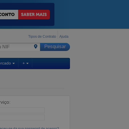
Tipos de Contrato
Ajuda
ercado
+
viço:
eceu-se da sua password de acesso?