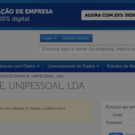
Login
Registo Gratuito
ftwares com Dados
Licenciamento de Dados
Estudos de M
GADGETAVENUE, UNIPESSOAL, LDA
, UNIPESSOAL, LDA
Acesso ao ser
es nos últimos 12 meses, a última vez a
Email
Password
Esqu