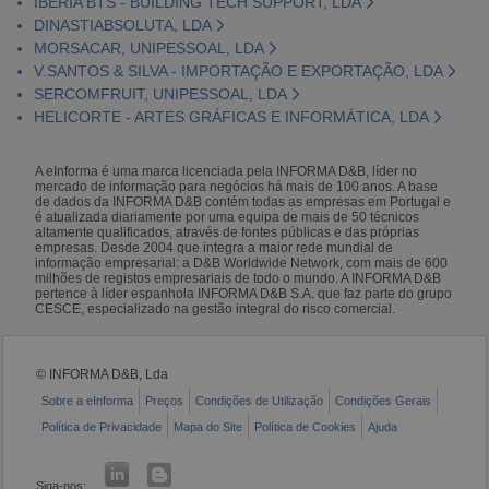
IBERIA BTS - BUILDING TECH SUPPORT, LDA
DINASTIABSOLUTA, LDA
MORSACAR, UNIPESSOAL, LDA
V.SANTOS & SILVA - IMPORTAÇÃO E EXPORTAÇÃO, LDA
SERCOMFRUIT, UNIPESSOAL, LDA
HELICORTE - ARTES GRÁFICAS E INFORMÁTICA, LDA
A eInforma é uma marca licenciada pela INFORMA D&B, líder no
mercado de informação para negócios há mais de 100 anos. A base
de dados da INFORMA D&B contém todas as empresas em Portugal e
é atualizada diariamente por uma equipa de mais de 50 técnicos
altamente qualificados, através de fontes públicas e das próprias
empresas. Desde 2004 que integra a maior rede mundial de
informação empresarial: a D&B Worldwide Network, com mais de 600
milhões de registos empresariais de todo o mundo. A INFORMA D&B
pertence à líder espanhola INFORMA D&B S.A. que faz parte do grupo
CESCE, especializado na gestão integral do risco comercial.
© INFORMA D&B, Lda
Sobre a eInforma
Preços
Condições de Utilização
Condições Gerais
Política de Privacidade
Mapa do Site
Política de Cookies
Ajuda
Siga-nos: