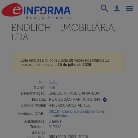
ENDLICH - IMOBILIÁRIA,
LDA
Esta empresa foi consultada
28
vezes nos últimos 12
meses, a última vez a
16 de julho de 2026
.
NIF:
515...
DUNS:
449...
Denominação:
ENDLICH - IMOBILIÁRIA, LDA
Morada:
RUA DE SÃO MARTINHO, 349
Código Postal:
4485-250 GUILHABREU
68110 - Compra e venda de bens
Atividade (CAE):
imobiliários
Antiguidade:
6 ano(s)
Telefone:
917349...
Balanço
disponível:
SIM (2025, 2024, 2023)