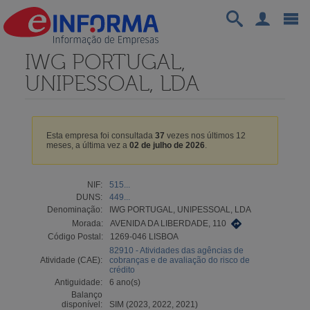
IWG PORTUGAL,
UNIPESSOAL, LDA
Esta empresa foi consultada
37
vezes nos últimos 12
meses, a última vez a
02 de julho de 2026
.
NIF:
515...
DUNS:
449...
Denominação:
IWG PORTUGAL, UNIPESSOAL, LDA
Morada:
AVENIDA DA LIBERDADE, 110
Código Postal:
1269-046 LISBOA
82910 - Atividades das agências de
Atividade (CAE):
cobranças e de avaliação do risco de
crédito
Antiguidade:
6 ano(s)
Balanço
disponível:
SIM (2023, 2022, 2021)