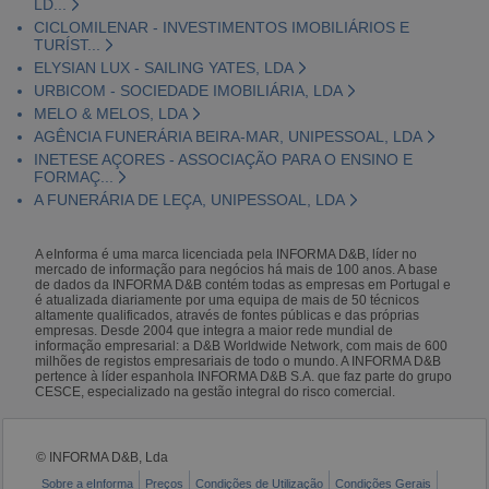
LD...
CICLOMILENAR - INVESTIMENTOS IMOBILIÁRIOS E
TURÍST...
ELYSIAN LUX - SAILING YATES, LDA
URBICOM - SOCIEDADE IMOBILIÁRIA, LDA
MELO & MELOS, LDA
AGÊNCIA FUNERÁRIA BEIRA-MAR, UNIPESSOAL, LDA
INETESE AÇORES - ASSOCIAÇÃO PARA O ENSINO E
FORMAÇ...
A FUNERÁRIA DE LEÇA, UNIPESSOAL, LDA
A eInforma é uma marca licenciada pela INFORMA D&B, líder no
mercado de informação para negócios há mais de 100 anos. A base
de dados da INFORMA D&B contém todas as empresas em Portugal e
é atualizada diariamente por uma equipa de mais de 50 técnicos
altamente qualificados, através de fontes públicas e das próprias
empresas. Desde 2004 que integra a maior rede mundial de
informação empresarial: a D&B Worldwide Network, com mais de 600
milhões de registos empresariais de todo o mundo. A INFORMA D&B
pertence à líder espanhola INFORMA D&B S.A. que faz parte do grupo
CESCE, especializado na gestão integral do risco comercial.
© INFORMA D&B, Lda
Sobre a eInforma
Preços
Condições de Utilização
Condições Gerais