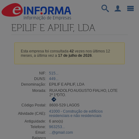
EPILIF E APILIF, LDA
Esta empresa foi consultada
42
vezes nos últimos 12
meses, a última vez a
17 de julho de 2026
.
NIF:
515...
DUNS:
449...
Denominação:
EPILIF E APILIF, LDA
Morada:
RUA ADOLFO AUGUSTO FIALHO, LOTE
2º 1ºDTO.
Código Postal:
8600-529 LAGOS
41000 - Construção de edifícios
Atividade (CAE):
residenciais e não residenciais
Antiguidade:
6 ano(s)
Telefone:
963253...
Email:
...@gmail.com
Balanço