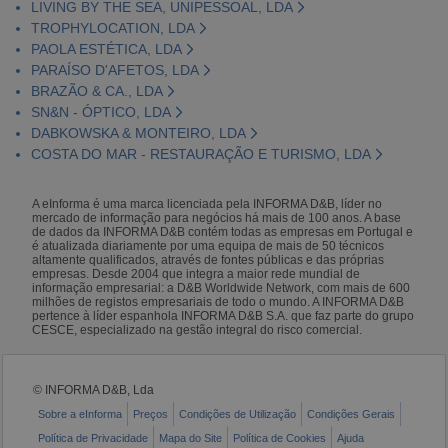
LIVING BY THE SEA, UNIPESSOAL, LDA
TROPHYLOCATION, LDA
PAOLA ESTÉTICA, LDA
PARAÍSO D'AFETOS, LDA
BRAZÃO & CA., LDA
SN&N - ÓPTICO, LDA
DABKOWSKA & MONTEIRO, LDA
COSTA DO MAR - RESTAURAÇÃO E TURISMO, LDA
A eInforma é uma marca licenciada pela INFORMA D&B, líder no
mercado de informação para negócios há mais de 100 anos. A base
de dados da INFORMA D&B contém todas as empresas em Portugal e
é atualizada diariamente por uma equipa de mais de 50 técnicos
altamente qualificados, através de fontes públicas e das próprias
empresas. Desde 2004 que integra a maior rede mundial de
informação empresarial: a D&B Worldwide Network, com mais de 600
milhões de registos empresariais de todo o mundo. A INFORMA D&B
pertence à líder espanhola INFORMA D&B S.A. que faz parte do grupo
CESCE, especializado na gestão integral do risco comercial.
© INFORMA D&B, Lda
Sobre a eInforma
Preços
Condições de Utilização
Condições Gerais
Política de Privacidade
Mapa do Site
Política de Cookies
Ajuda