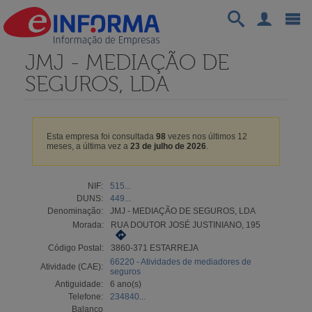
JMJ - MEDIAÇÃO DE
SEGUROS, LDA
Esta empresa foi consultada
98
vezes nos últimos 12
meses, a última vez a
23 de julho de 2026
.
NIF:
515...
DUNS:
449...
Denominação:
JMJ - MEDIAÇÃO DE SEGUROS, LDA
Morada:
RUA DOUTOR JOSÉ JUSTINIANO, 195
Código Postal:
3860-371 ESTARREJA
66220 - Atividades de mediadores de
Atividade (CAE):
seguros
Antiguidade:
6 ano(s)
Telefone:
234840...
Balanço