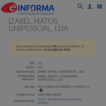
IZABEL MATOS,
UNIPESSOAL, LDA
Esta empresa foi consultada
80
vezes nos últimos 12
meses, a última vez a
31 de julho de 2026
.
NIF:
515...
DUNS:
449...
Denominação:
IZABEL MATOS, UNIPESSOAL, LDA
Designações
IZABEL MATOS - LAVANDARIA,
anteriores:
UNIPESSOAL, LDA
Morada:
RUA TOMÁS DA FONSECA, TORRE G 1º
Código Postal:
1600-209 LISBOA
79120 - Atividades dos operadores
Atividade (CAE):
turísticos