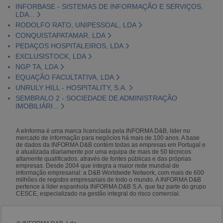
INFORBASE - SISTEMAS DE INFORMAÇÃO E SERVIÇOS,
LDA...
RODOLFO RATO, UNIPESSOAL, LDA
CONQUISTAPATAMAR, LDA
PEDAÇOS HOSPITALEIROS, LDA
EXCLUSISTOCK, LDA
NGP TA, LDA
EQUAÇÃO FACULTATIVA, LDA
UNRULY HILL - HOSPITALITY, S.A.
SEMBRALO 2 - SOCIEDADE DE ADMINISTRAÇÃO
IMOBILIÁRI...
A eInforma é uma marca licenciada pela INFORMA D&B, líder no
mercado de informação para negócios há mais de 100 anos. A base
de dados da INFORMA D&B contém todas as empresas em Portugal e
é atualizada diariamente por uma equipa de mais de 50 técnicos
altamente qualificados, através de fontes públicas e das próprias
empresas. Desde 2004 que integra a maior rede mundial de
informação empresarial: a D&B Worldwide Network, com mais de 600
milhões de registos empresariais de todo o mundo. A INFORMA D&B
pertence à líder espanhola INFORMA D&B S.A. que faz parte do grupo
CESCE, especializado na gestão integral do risco comercial.