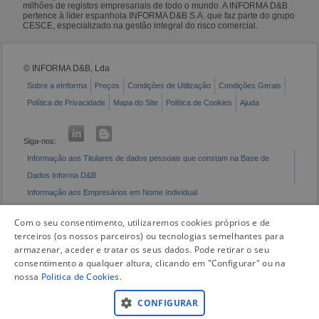
milhões de registos empresariais de todo o mundo. A INFORMA D&B
pertence à líder espanhola INFORMA D&B S.A. que faz parte do grupo
CESCE, especializado na gestão integral do risco comercial.
© INFORMA D&B, Lda
Sobre a eInforma
Preços
Condições de Utilização
Condições Gerais
Política de Privacidade
Mapa do Site
Política de Cookies
Ajuda
Siga-nos:
Informação aos Titulares de dados pessoais que constam na Base de
Dados Informa D&B
Informação aos Empresários em Nome Individual
Livro de Reclamações Eletrónico
Com o seu consentimento, utilizaremos cookies próprios e de
terceiros (os nossos parceiros) ou tecnologias semelhantes para
armazenar, aceder e tratar os seus dados. Pode retirar o seu
consentimento a qualquer altura, clicando em "Configurar" ou na
nossa
Politica de Cookies
.
CONFIGURAR