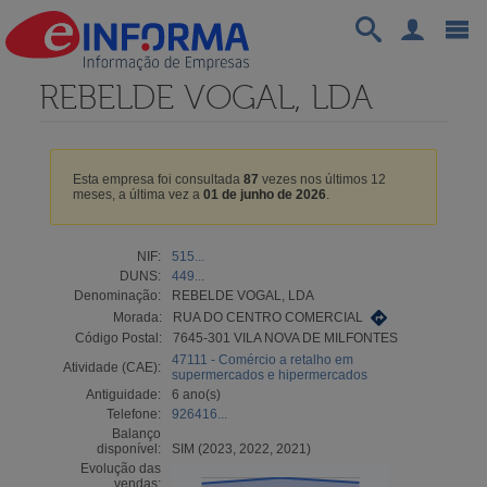
REBELDE VOGAL, LDA
Esta empresa foi consultada
87
vezes nos últimos 12
meses, a última vez a
01 de junho de 2026
.
NIF:
515...
DUNS:
449...
Denominação:
REBELDE VOGAL, LDA
Morada:
RUA DO CENTRO COMERCIAL
Código Postal:
7645-301 VILA NOVA DE MILFONTES
47111 - Comércio a retalho em
Atividade (CAE):
supermercados e hipermercados
Antiguidade:
6 ano(s)
Telefone:
926416...
Balanço
disponível:
SIM (2023, 2022, 2021)
Evolução das
vendas: