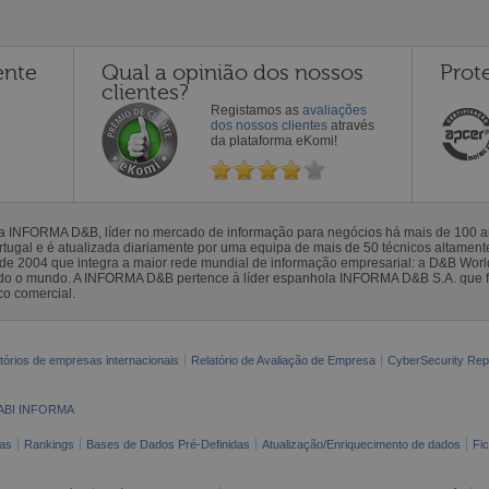
ente
Qual a opinião dos nossos
Prot
clientes?
Registamos as
avaliações
dos nossos clientes
através
da plataforma eKomi!
la INFORMA D&B, líder no mercado de informação para negócios há mais de 100
gal e é atualizada diariamente por uma equipa de mais de 50 técnicos altamente 
sde 2004 que integra a maior rede mundial de informação empresarial: a D&B Wor
todo o mundo. A INFORMA D&B pertence à líder espanhola INFORMA D&B S.A. que 
co comercial.
tórios de empresas internacionais
Relatório de Avaliação de Empresa
CyberSecurity Rep
ABI INFORMA
as
Rankings
Bases de Dados Pré-Definidas
Atualização/Enriquecimento de dados
Fi