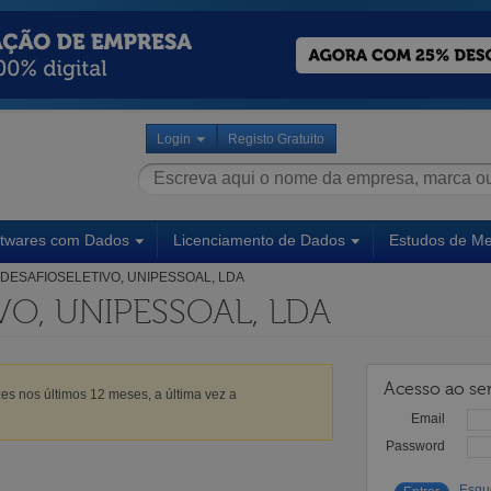
Login
Registo Gratuito
ftwares com Dados
Licenciamento de Dados
Estudos de M
DESAFIOSELETIVO, UNIPESSOAL, LDA
VO, UNIPESSOAL, LDA
Acesso ao ser
es nos últimos 12 meses, a última vez a
Email
Password
Esqu