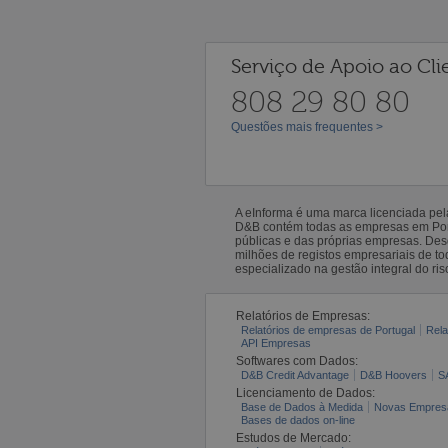
Serviço de Apoio ao Cli
808 29 80 80
Questões mais frequentes >
A eInforma é uma marca licenciada pe
D&B contém todas as empresas em Portu
públicas e das próprias empresas. De
milhões de registos empresariais de 
especializado na gestão integral do ris
Relatórios de Empresas:
Relatórios de empresas de Portugal
Rela
API Empresas
Softwares com Dados:
D&B Credit Advantage
D&B Hoovers
S
Licenciamento de Dados:
Base de Dados à Medida
Novas Empres
Bases de dados on-line
Estudos de Mercado: