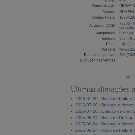
DUNS:
449...
Denominação:
DESAFIO
Morada:
RUA FIA
Código Postal:
1070-12
70200 - A
Atividade (CAE):
consultor
Antiguidade:
6 ano(s)
Telefone:
967449...
Email:
...@cg2.p
Website:
www.cg2.
Balanço disponível:
SIM (202
Evolução das vendas:
2023
Últimas alterações 
2026-07-20 : Risco de Failure
2026-07-20 : Balanço e demons
2026-07-20 : Opinião de crédit
2025-06-24 : Risco de Delinqu
2025-06-24 : Balanço e demons
2025-06-24 : Risco de Failure