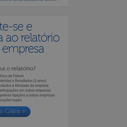
te-se e
 ao relatório
a empresa
ui o relatório?
isco de Failure
Vendas e Resultados (3 anos)
ntactos e Atividade da empresa
Participações em outras empresas
spetivas ligações a outras empresas
icações legais
o Grátis »