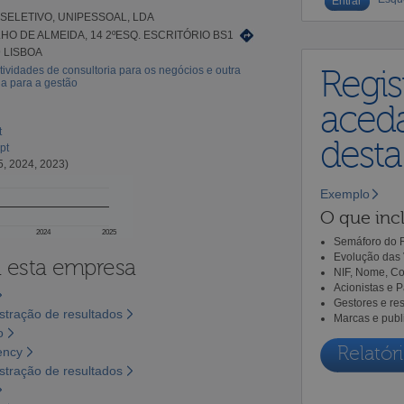
SELETIVO, UNIPESSOAL, LDA
LHO DE ALMEIDA, 14 2ºESQ. ESCRITÓRIO BS1
9 LISBOA
tividades de consultoria para os negócios e outra
Regis
ia para a gestão
aceda
t
dest
pt
5, 2024, 2023)
Exemplo
O que incl
2024
2025
Semáforo do R
Evolução das 
a esta empresa
NIF, Nome, Co
Acionistas e 
Gestores e re
tração de resultados
Marcas e publ
o
Relatóri
ency
tração de resultados