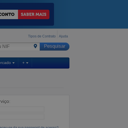
Tipos de Contrato
Ajuda
ercado
+
viço:
eceu-se da sua password de acesso?