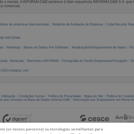
todo o mundo. A INFORMA D&B pertence à líder espanhola INFORMA D&B S.A. que 
co comercial.
tórios de empresas internacionais
Relatório de Avaliação de Empresa
CyberSecurity Rep
ABI INFORMA
as
Rankings
Bases de Dados Pré-Definidas
Atualização/Enriquecimento de dados
Fi
arial - Município
Barómetro INFORMA
Firmografia do Tecido Empresarial Português
Es
n EQS Integrity Line
 Utilização
Condições Gerais
Política de Privacidade
Mapa do Site
Política de Cookie
ais que constam na Base de Dados Informa D&B
Informação aos Empresários em Nome Ind
iros (os nossos parceiros) ou tecnologias semelhantes para