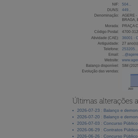
NIF:
504...
DUNS:
449...
Denominação:
AGERE -
BRAGA, 
Morada:
PRAÇA C
Código Postal:
4700-31
Atividade (CAE):
36001 - 
Antiguidade:
27 ano(s)
Telefone:
253205...
Email:
...@agere
Website:
www.ager
Balanço disponível:
SIM (202
Evolução das vendas:
2023
Últimas alterações 
2026-07-23 : Balanço e demons
2026-07-20 : Balanço e demons
2026-07-03 : Concurso Público
2026-06-29 : Contratos Públic
2026-06-26 : Concurso Público