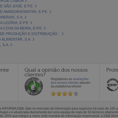
IA DE LISBOA
 SÃO JOSÉ, E.P.E.
E AMADORA/SINTRA, E.P.E.
NERAIS, S.A.
LEZÍRIA, E.P.E.
 COVA DA BEIRA, E.P.E.
DE PRODUÇÃO E DISTRIBUIÇÃO...
 ALIMENTAR, S.A.
 S.A.
ente
Qual a opinião dos nossos
Prot
clientes?
Registamos as
avaliações
dos nossos clientes
através
da plataforma eKomi!
la INFORMA D&B, líder no mercado de informação para negócios há mais de 100
gal e é atualizada diariamente por uma equipa de mais de 50 técnicos altamente 
sde 2004 que integra a maior rede mundial de informação empresarial: a D&B Wor