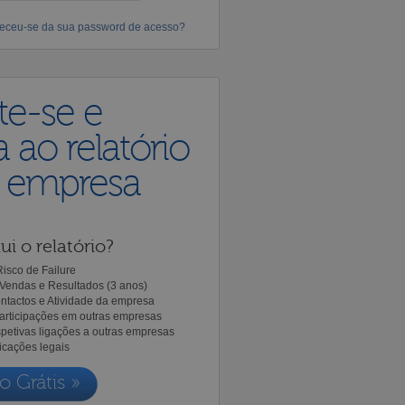
eceu-se da sua password de acesso?
te-se e
 ao relatório
a empresa
ui o relatório?
isco de Failure
Vendas e Resultados (3 anos)
ntactos e Atividade da empresa
Participações em outras empresas
spetivas ligações a outras empresas
icações legais
o Grátis »