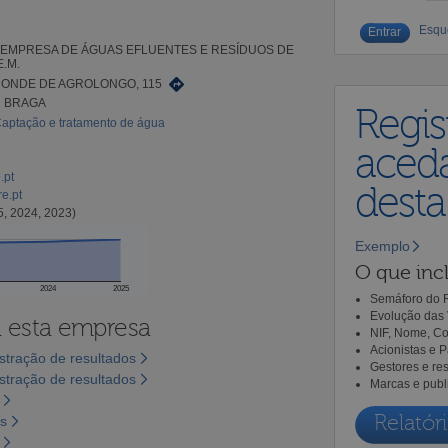
Esqu
 EMPRESA DE ÁGUAS EFLUENTES E RESÍDUOS DE
E.M.
ONDE DE AGROLONGO, 115
2 BRAGA
Regis
Captação e tratamento de água
aceda
.pt
dest
e.pt
5, 2024, 2023)
Exemplo
O que incl
2024
2025
Semáforo do R
Evolução das 
a esta empresa
NIF, Nome, Co
Acionistas e 
tração de resultados
Gestores e re
tração de resultados
Marcas e publ
Relatóri
os