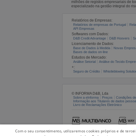
milhões de registos empresariais de 
especializado na gestão integral do ris
Relatórios de Empresas:
Relatórios de empresas de Portugal
Rela
API Empresas
Softwares com Dados:
D&B Credit Advantage
D&B Hoovers
S
Licenciamento de Dados:
Base de Dados à Medida
Novas Empres
Bases de dados on-line
Estudos de Mercado:
Análise Setorial
Análise do Tecido Empres
+:
Seguro de Crédito
Whistleblowing Solutio
© INFORMA D&B, Lda
Sobre a eInforma
Preços
Condições de
Informação aos Titulares de dados pesso
Livro de Reclamações Eletrónico
Com o seu consentimento, utilizaremos cookies próprios e de terce