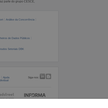
faz parte do grupo CESCE,
ort
Análise da Concorrência
cheiros de Dados Públicos
tudos Setoriais DBK
s
Ajuda
Siga-nos:
ividual