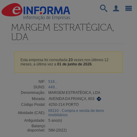
MARGEM ESTRATÉGICA,
LDA
Esta empresa foi consultada
23
vezes nos últimos 12
meses, a última vez a
01 de junho de 2026
.
NIF:
516...
DUNS:
449...
Denominação:
MARGEM ESTRATÉGICA, LDA
Morada:
AVENIDA DA FRANÇA, 803
Código Postal:
4250-214 PORTO
68110 - Compra e venda de bens
Atividade (CAE):
imobiliários
Antiguidade:
5 ano(s)
Balanço
disponível:
SIM (2022)