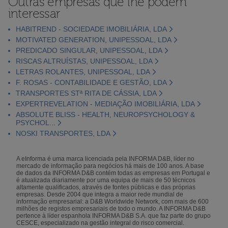
Outras empresas que lhe podem
interessar
HABITREND - SOCIEDADE IMOBILIÁRIA, LDA
MOTIVATED GENERATION, UNIPESSOAL, LDA
PREDICADO SINGULAR, UNIPESSOAL, LDA
RISCAS ALTRUÍSTAS, UNIPESSOAL, LDA
LETRAS ROLANTES, UNIPESSOAL, LDA
F. ROSAS - CONTABILIDADE E GESTÃO, LDA
TRANSPORTES STª RITA DE CÁSSIA, LDA
EXPERTREVELATION - MEDIAÇÃO IMOBILIÁRIA, LDA
ABSOLUTE BLISS - HEALTH, NEUROPSYCHOLOGY &
PSYCHOL...
NOSKI TRANSPORTES, LDA
A eInforma é uma marca licenciada pela INFORMA D&B, líder no
mercado de informação para negócios há mais de 100 anos. A base
de dados da INFORMA D&B contém todas as empresas em Portugal e
é atualizada diariamente por uma equipa de mais de 50 técnicos
altamente qualificados, através de fontes públicas e das próprias
empresas. Desde 2004 que integra a maior rede mundial de
informação empresarial: a D&B Worldwide Network, com mais de 600
milhões de registos empresariais de todo o mundo. A INFORMA D&B
pertence à líder espanhola INFORMA D&B S.A. que faz parte do grupo
CESCE, especializado na gestão integral do risco comercial.