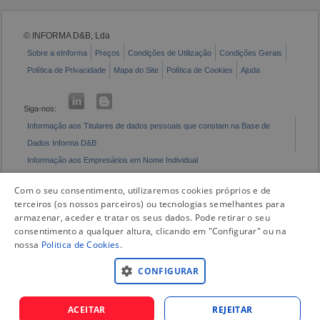
© INFORMA D&B, Lda
Sobre a eInforma
Preços
Condições de Utilização
Condições Gerais
Política de Privacidade
Mapa do Site
Política de Cookies
Ajuda
Siga-nos:
Informação aos Titulares de dados pessoais que constam na Base de
Dados Informa D&B
Informação aos Empresários em Nome Individual
Livro de Reclamações Eletrónico
Com o seu consentimento, utilizaremos cookies próprios e de
terceiros (os nossos parceiros) ou tecnologias semelhantes para
armazenar, aceder e tratar os seus dados. Pode retirar o seu
consentimento a qualquer altura, clicando em "Configurar" ou na
nossa
Politica de Cookies
.
CONFIGURAR
ACEITAR
REJEITAR