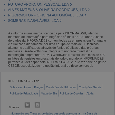
FUTURO APOIO, UNIPESSOAL, LDA
ALVES MATEUS & OLIVEIRA RODRIGUES, LDA
RIGORMOTOR - OFICINA AUTOMÓVEL, LDA
SOMBRAS INABALÁVEIS, LDA
A eInforma é uma marca licenciada pela INFORMA D&B, líder no
mercado de informação para negócios há mais de 100 anos. A base
de dados da INFORMA D&B contém todas as empresas em Portugal e
é atualizada diariamente por uma equipa de mais de 50 técnicos
altamente qualificados, através de fontes públicas e das próprias
empresas. Desde 2004 que integra a maior rede mundial de
informação empresarial: a D&B Worldwide Network, com mais de 600
milhões de registos empresariais de todo o mundo. A INFORMA D&B
pertence à líder espanhola INFORMA D&B S.A. que faz parte do grupo
CESCE, especializado na gestão integral do risco comercial.
© INFORMA D&B, Lda
Sobre a eInforma
Preços
Condições de Utilização
Condições Gerais
Política de Privacidade
Mapa do Site
Política de Cookies
Ajuda
Siga-nos:
Informação aos Titulares de dados pessoais que constam na Base de