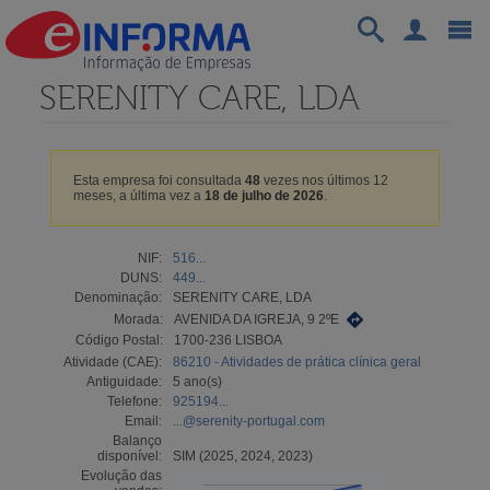
SERENITY CARE, LDA
Esta empresa foi consultada
48
vezes nos últimos 12
meses, a última vez a
18 de julho de 2026
.
NIF:
516...
DUNS:
449...
Denominação:
SERENITY CARE, LDA
Morada:
AVENIDA DA IGREJA, 9 2ºE
Código Postal:
1700-236 LISBOA
Atividade (CAE):
86210 - Atividades de prática clínica geral
Antiguidade:
5 ano(s)
Telefone:
925194...
Email:
...@serenity-portugal.com
Balanço
disponível:
SIM (2025, 2024, 2023)
Evolução das