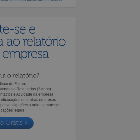
te-se e
 ao relatório
a empresa
ui o relatório?
isco de Failure
Vendas e Resultados (3 anos)
ntactos e Atividade da empresa
Participações em outras empresas
spetivas ligações a outras empresas
icações legais
o Grátis »