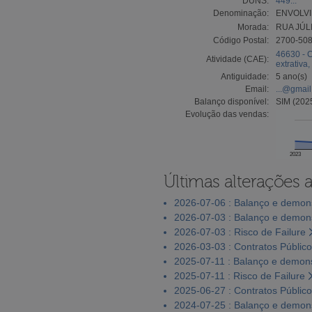
DUNS:
449...
Denominação:
ENVOLVI
Morada:
RUA JÚL
Código Postal:
2700-50
46630 - C
Atividade (CAE):
extrativa
Antiguidade:
5 ano(s)
Email:
...@gmai
Balanço disponível:
SIM (202
Evolução das vendas:
2023
Últimas alterações 
2026-07-06 : Balanço e demons
2026-07-03 : Balanço e demons
2026-07-03 : Risco de Failure
2026-03-03 : Contratos Públic
2025-07-11 : Balanço e demons
2025-07-11 : Risco de Failure
2025-06-27 : Contratos Públic
2024-07-25 : Balanço e demons