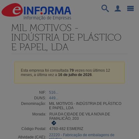
MIL MOTIVOS -
INDÚSTRIA DE PLÁSTICO
E PAPEL, LDA
Esta empresa foi consultada
79
vezes nos últimos 12
meses, a última vez a
16 de julho de 2026
.
NIF:
516...
DUNS:
449...
Denominação:
MIL MOTIVOS - INDÚSTRIA DE PLÁSTICO
E PAPEL, LDA
Morada:
RUA DA CIDADE DE VILA NOVA DE
FAMALICÃO, 203
Código Postal:
4760-482 ESMERIZ
22220 - Fabricação de embalagens de
Atividade (CAE):