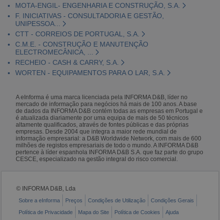
MOTA-ENGIL- ENGENHARIA E CONSTRUÇÃO, S.A.
F. INICIATIVAS - CONSULTADORIA E GESTÃO,
UNIPESSOA...
CTT - CORREIOS DE PORTUGAL, S.A.
C.M.E. - CONSTRUÇÃO E MANUTENÇÃO
ELECTROMECÂNICA, ...
RECHEIO - CASH & CARRY, S.A.
WORTEN - EQUIPAMENTOS PARA O LAR, S.A.
A eInforma é uma marca licenciada pela INFORMA D&B, líder no
mercado de informação para negócios há mais de 100 anos. A base
de dados da INFORMA D&B contém todas as empresas em Portugal e
é atualizada diariamente por uma equipa de mais de 50 técnicos
altamente qualificados, através de fontes públicas e das próprias
empresas. Desde 2004 que integra a maior rede mundial de
informação empresarial: a D&B Worldwide Network, com mais de 600
milhões de registos empresariais de todo o mundo. A INFORMA D&B
pertence à líder espanhola INFORMA D&B S.A. que faz parte do grupo
CESCE, especializado na gestão integral do risco comercial.
© INFORMA D&B, Lda
Sobre a eInforma
Preços
Condições de Utilização
Condições Gerais
Política de Privacidade
Mapa do Site
Política de Cookies
Ajuda