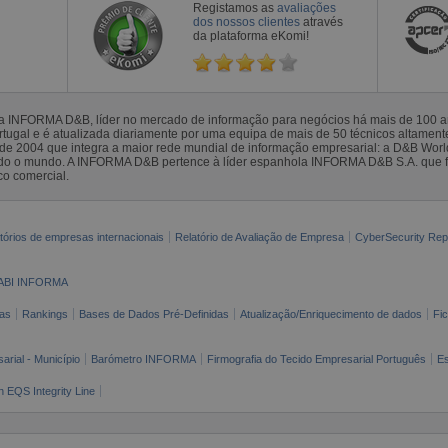
Registamos as
avaliações
dos nossos clientes
através
da plataforma eKomi!
la INFORMA D&B, líder no mercado de informação para negócios há mais de 100
gal e é atualizada diariamente por uma equipa de mais de 50 técnicos altamente 
sde 2004 que integra a maior rede mundial de informação empresarial: a D&B Wor
todo o mundo. A INFORMA D&B pertence à líder espanhola INFORMA D&B S.A. que 
co comercial.
tórios de empresas internacionais
Relatório de Avaliação de Empresa
CyberSecurity Rep
ABI INFORMA
as
Rankings
Bases de Dados Pré-Definidas
Atualização/Enriquecimento de dados
Fi
arial - Município
Barómetro INFORMA
Firmografia do Tecido Empresarial Português
Es
n EQS Integrity Line