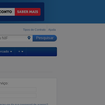
Tipos de Contrato
Ajuda
ercado
+
viço:
eceu-se da sua password de acesso?