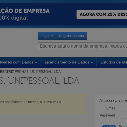
Login
Registo Gratuito
ftwares com Dados
Licenciamento de Dados
Estudos de M
BEATRIZ FECHAS, UNIPESSOAL, LDA
S, UNIPESSOAL, LDA
Acesso ao ser
es nos últimos 12 meses, a última vez a
Email
Password
Esqu