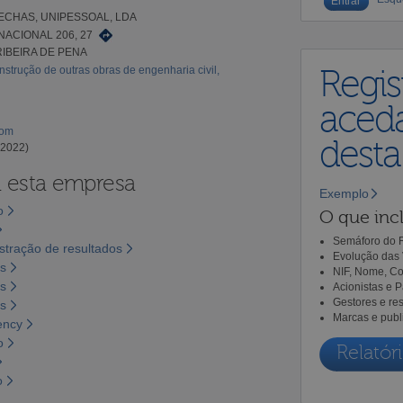
FECHAS, UNIPESSOAL, LDA
ACIONAL 206, 27
RIBEIRA DE PENA
strução de outras obras de engenharia civil,
Regis
aceda
com
dest
 2022)
a esta empresa
Exemplo
o
O que incl
Semáforo do R
tração de resultados
Evolução das 
os
NIF, Nome, Co
os
Acionistas e 
Gestores e re
os
Marcas e publ
ency
o
Relatóri
o