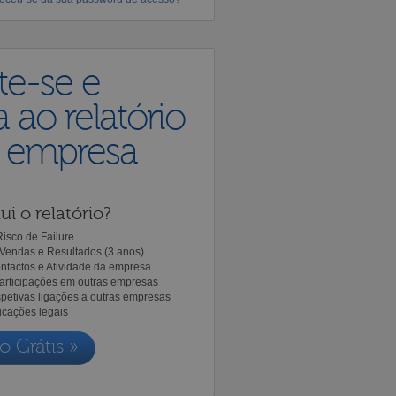
te-se e
 ao relatório
a empresa
ui o relatório?
isco de Failure
Vendas e Resultados (3 anos)
ntactos e Atividade da empresa
Participações em outras empresas
spetivas ligações a outras empresas
icações legais
o Grátis »