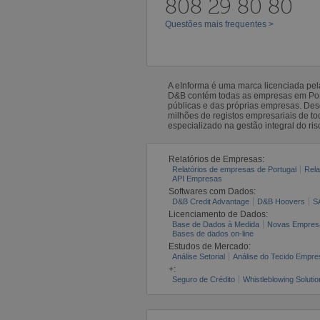
808 29 80 80
Questões mais frequentes >
A eInforma é uma marca licenciada pe
D&B contém todas as empresas em Portu
públicas e das próprias empresas. De
milhões de registos empresariais de 
especializado na gestão integral do ris
Relatórios de Empresas:
Relatórios de empresas de Portugal
Rela
API Empresas
Softwares com Dados:
D&B Credit Advantage
D&B Hoovers
S
Licenciamento de Dados:
Base de Dados à Medida
Novas Empres
Bases de dados on-line
Estudos de Mercado:
Análise Setorial
Análise do Tecido Empres
+:
Seguro de Crédito
Whistleblowing Solutio