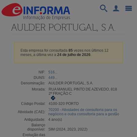
AULDER PORTUGAL, S.A.
Esta empresa foi consultada
85
vezes nos últimos 12
meses, a última vez a
24 de julho de 2026
.
NIF:
516...
DUNS:
449...
Denominação:
AULDER PORTUGAL, S.A.
Morada:
RUA MANUEL PINTO DE AZEVEDO, 818
2º FRAÇÃO C
Código Postal:
4100-320 PORTO
70200 - Atividades de consultoria para os
Atividade (CAE):
negócios e outra consultoria para a gestão
Antiguidade:
4 ano(s)
Balanço
disponível:
SIM (2024, 2023, 2022)
Evolução das