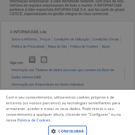
informação empresarial: a D&B Worldwide Network, com mais de 600
milhões de registos empresariais de todo o mundo. A INFORMA D&B
pertence à líder espanhola INFORMA D&B S.A. que faz parte do grupo
CESCE, especializado na gestão integral do risco comercial.
© INFORMA D&B, Lda
Sobre a eInforma
Preços
Condições de Utilização
Condições Gerais
Política de Privacidade
Mapa do Site
Política de Cookies
Ajuda
Siga-nos:
Informação aos Titulares de dados pessoais que constam na Base de
Dados Informa D&B
Informação aos Empresários em Nome Individual
Livro de Reclamações Eletrónico
Com o seu consentimento, utilizaremos cookies próprios e de
terceiros (os nossos parceiros) ou tecnologias semelhantes para
armazenar, aceder e tratar os seus dados. Pode retirar o seu
consentimento a qualquer altura, clicando em "Configurar" ou na
nossa
Politica de Cookies
.
CONFIGURAR