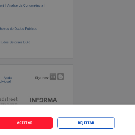
ort
Análise da Concorrência
cheiros de Dados Públicos
tudos Setoriais DBK
s
Ajuda
Siga-nos:
ividual
ACEITAR
REJEITAR