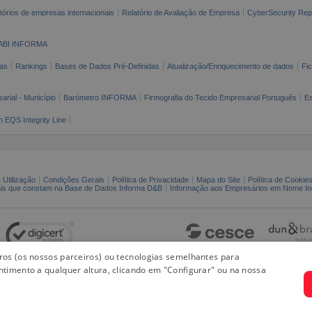
tórios de empresas internacionais
Relatório de Avaliação de Empresa
CyberSecurity Rep
ABI INFORMA
as
Rankings
Bases de Dados Pré-Definidas
Atualização/Enriquecimento de dados
Fi
arial - Município
Barómetro INFORMA
Firmografia do Tecido Empresarial Português
Es
n EQS Integrity Line
 Utilização
Condições Gerais
Política de Privacidade
Mapa do Site
Política de Cookie
ais que constam na Base de Dados Informa D&B
Informação aos Empresários em Nome Ind
iros (os nossos parceiros) ou tecnologias semelhantes para
ntimento a qualquer altura, clicando em "Configurar" ou na nossa