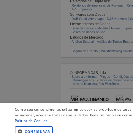
Relatórios de Empresas:
Relatórios de empresas de Portugal
Rela
API Empresas
Softwares com Dados:
D&B Credit Advantage
D&B Hoovers
S
Licenciamento de Dados:
Base de Dados à Medida
Novas Empres
Bases de dados on-line
Estudos de Mercado:
Análise Setorial
Análise do Tecido Empres
+:
Seguro de Crédito
Whistleblowing Solutio
© INFORMA D&B, Lda
Sobre a eInforma
Preços
Condições de
Informação aos Titulares de dados pesso
Livro de Reclamações Eletrónico
Com o seu consentimento, utilizaremos cookies próprios e de terce
armazenar, aceder e tratar os seus dados. Pode retirar o seu conse
Politica de Cookies
.
CONFIGURAR