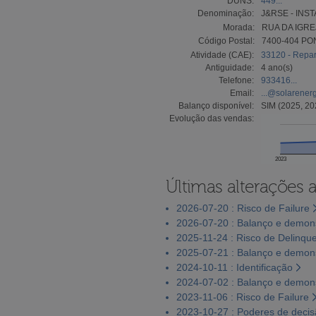
DUNS:
449...
Denominação:
J&RSE - INS
Morada:
RUA DA IGRE
Código Postal:
7400-404 PO
Atividade (CAE):
33120 - Repa
Antiguidade:
4 ano(s)
Telefone:
933416...
Email:
...@solarener
Balanço disponível:
SIM (2025, 20
Evolução das vendas:
2023
Últimas alterações 
2026-07-20 : Risco de Failure
2026-07-20 : Balanço e demons
2025-11-24 : Risco de Delinqu
2025-07-21 : Balanço e demons
2024-10-11 : Identificação
2024-07-02 : Balanço e demons
2023-11-06 : Risco de Failure
2023-10-27 : Poderes de deci