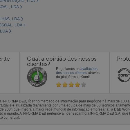
EXPORTAÇÃO, LDA
OAL, LDA
LHAS, LDA
SSOAL, LDA
 LDA
ente
Qual a opinião dos nossos
Prot
clientes?
Registamos as
avaliações
dos nossos clientes
através
da plataforma eKomi!
la INFORMA D&B, líder no mercado de informação para negócios há mais de 100
gal e é atualizada diariamente por uma equipa de mais de 50 técnicos altamente 
sde 2004 que integra a maior rede mundial de informação empresarial: a D&B Wor
todo o mundo. A INFORMA D&B pertence à líder espanhola INFORMA D&B S.A. que 
co comercial.