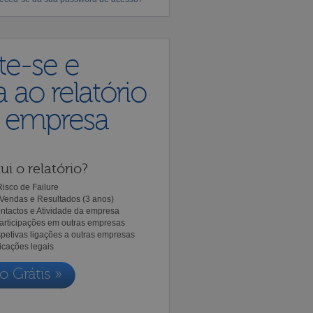
te-se e
 ao relatório
a empresa
ui o relatório?
isco de Failure
Vendas e Resultados (3 anos)
ntactos e Atividade da empresa
Participações em outras empresas
spetivas ligações a outras empresas
icações legais
o Grátis »