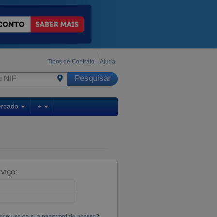
Tipos de Contrato
Ajuda
ercado
+
viço:
eceu-se da sua password de acesso?