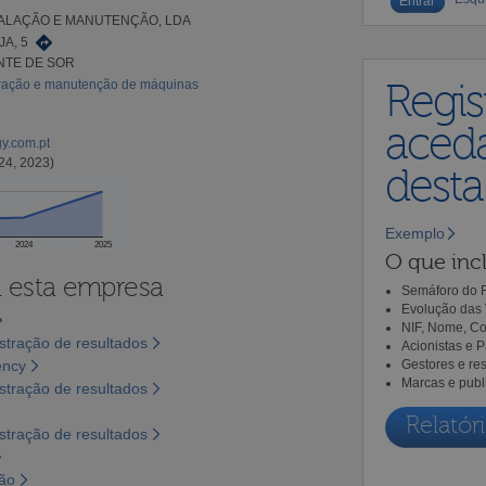
TALAÇÃO E MANUTENÇÃO, LDA
JA, 5
NTE DE SOR
ração e manutenção de máquinas
Regis
aceda
gy.com.pt
24, 2023)
dest
Exemplo
2024
2025
O que incl
a esta empresa
Semáforo do R
Evolução das 
NIF, Nome, Co
tração de resultados
Acionistas e 
ency
Gestores e re
Marcas e publ
tração de resultados
Relatóri
tração de resultados
são