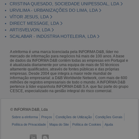
CRISTINA QUESADO, SOCIEDADE UNIPESSOAL, LDA
URVILIMA - URBANIZAÇÕES DO LIMA, LDA
VÍTOR JESUS, LDA
DIRECT MESSAGE, LDA
ARTISVELVON, LDA
SCALABAR - INDÚSTRIA HOTELEIRA, LDA
A eInforma é uma marca licenciada pela INFORMA D&B, líder no
mercado de informação para negócios há mais de 100 anos. A base
de dados da INFORMA D&B contém todas as empresas em Portugal e
é atualizada diariamente por uma equipa de mais de 50 técnicos
altamente qualificados, através de fontes públicas e das próprias
empresas. Desde 2004 que integra a maior rede mundial de
informação empresarial: a D&B Worldwide Network, com mais de 600
milhões de registos empresariais de todo o mundo. A INFORMA D&B
pertence à líder espanhola INFORMA D&B S.A. que faz parte do grupo
CESCE, especializado na gestão integral do risco comercial.
© INFORMA D&B, Lda
Sobre a eInforma
Preços
Condições de Utilização
Condições Gerais
Política de Privacidade
Mapa do Site
Política de Cookies
Ajuda