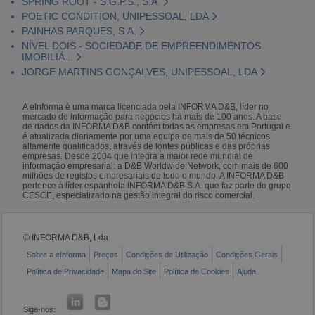
SPRING ROOT - S.G.P.S., S.A.
POETIC CONDITION, UNIPESSOAL, LDA
PAINHAS PARQUES, S.A.
NÍVEL DOIS - SOCIEDADE DE EMPREENDIMENTOS
IMOBILIÁ...
JORGE MARTINS GONÇALVES, UNIPESSOAL, LDA
A eInforma é uma marca licenciada pela INFORMA D&B, líder no
mercado de informação para negócios há mais de 100 anos. A base
de dados da INFORMA D&B contém todas as empresas em Portugal e
é atualizada diariamente por uma equipa de mais de 50 técnicos
altamente qualificados, através de fontes públicas e das próprias
empresas. Desde 2004 que integra a maior rede mundial de
informação empresarial: a D&B Worldwide Network, com mais de 600
milhões de registos empresariais de todo o mundo. A INFORMA D&B
pertence à líder espanhola INFORMA D&B S.A. que faz parte do grupo
CESCE, especializado na gestão integral do risco comercial.
© INFORMA D&B, Lda
Sobre a eInforma
Preços
Condições de Utilização
Condições Gerais
Política de Privacidade
Mapa do Site
Política de Cookies
Ajuda
Siga-nos: