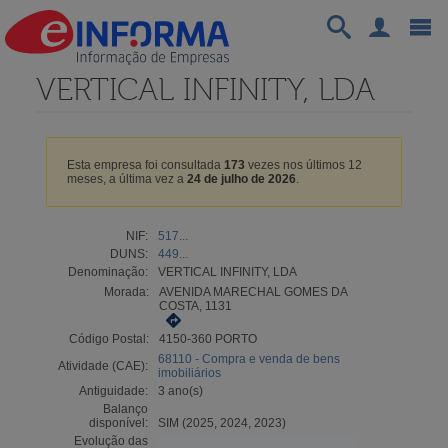
VERTICAL INFINITY, LDA
Esta empresa foi consultada
173
vezes nos últimos 12
meses, a última vez a
24 de julho de 2026
.
NIF:
517...
DUNS:
449...
Denominação:
VERTICAL INFINITY, LDA
Morada:
AVENIDA MARECHAL GOMES DA
COSTA, 1131
Código Postal:
4150-360 PORTO
68110 - Compra e venda de bens
Atividade (CAE):
imobiliários
Antiguidade:
3 ano(s)
Balanço
disponível:
SIM (2025, 2024, 2023)
Evolução das